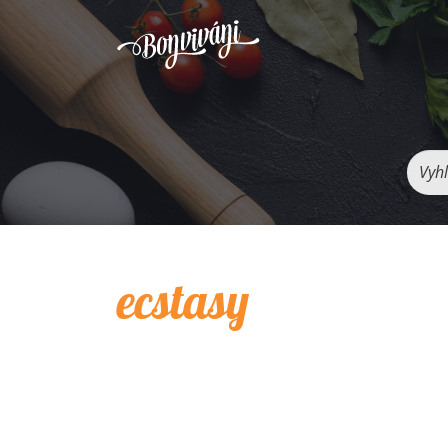
Vyhľ
ecstasy