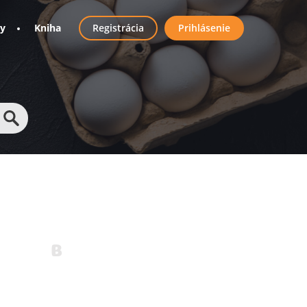
User
ny
Kniha
Registrácia
Prihlásenie
account
menu