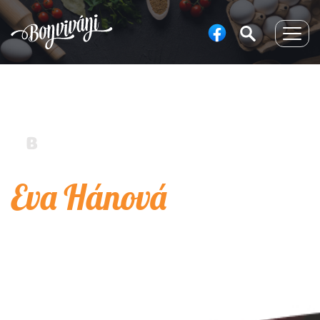
Togg
navig
Eva Hánová