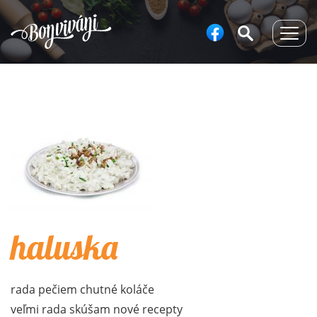
Togg
navig
haluska
rada pečiem chutné koláče
veľmi rada skúšam nové recepty