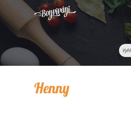
Vyhľ
Henny