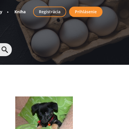
User
ny
Kniha
Registrácia
Prihlásenie
account
menu