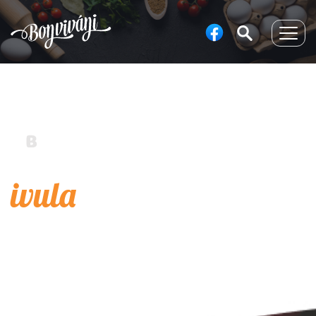
Togg
navig
ivula