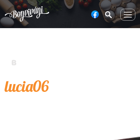
Togg
navig
lucia06