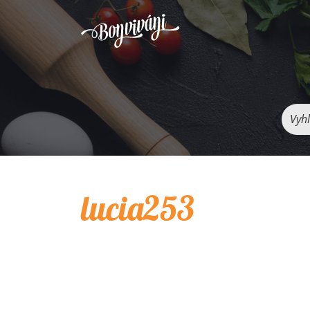
Vyhľ
lucia253