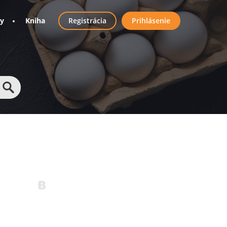
User
ny
Kniha
Registrácia
Prihlásenie
account
menu