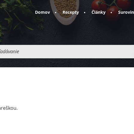
Domov
Recepty
Články
Surovi
adávanie
areškou.