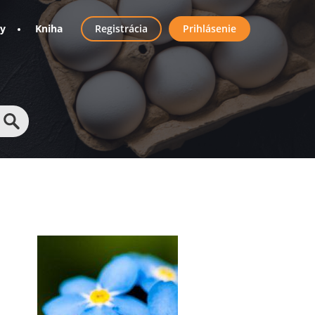
User
ny
Kniha
Registrácia
Prihlásenie
account
menu