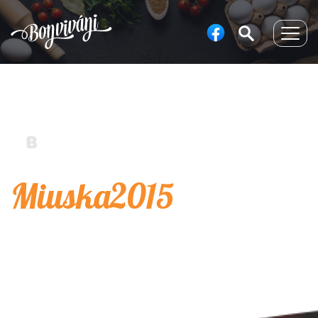
Togg
navig
Miuska2015