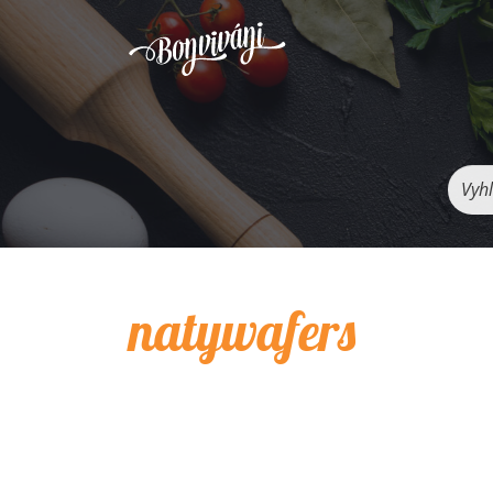
Vyhľ
natywafers