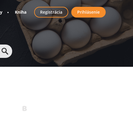
User
ny
Kniha
Registrácia
Prihlásenie
account
menu