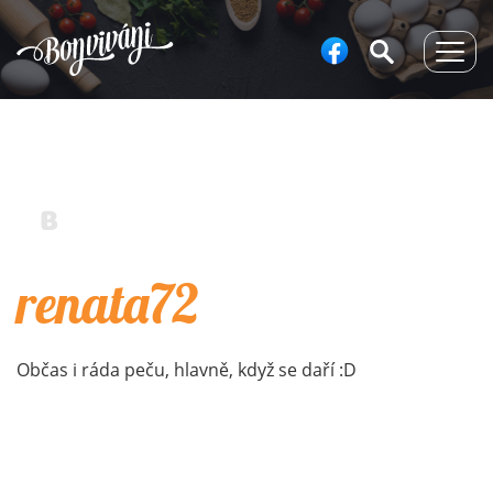
Togg
navig
renata72
Občas i ráda peču, hlavně, když se daří :D