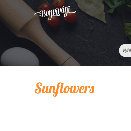
Vyhľ
Sunflowers