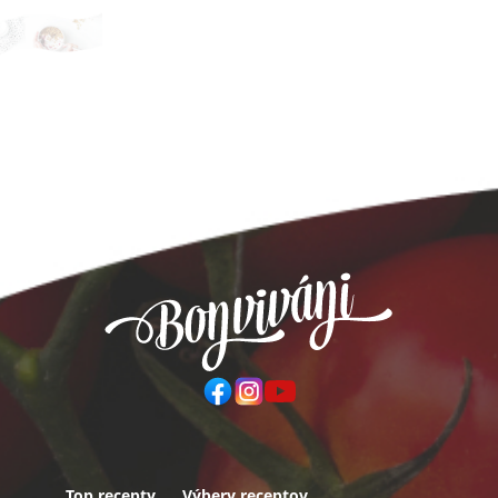
Top recepty
Výbery receptov