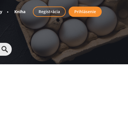
User
ny
Kniha
Registrácia
Prihlásenie
account
menu