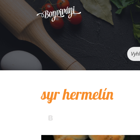
Vyhľ
syr hermelín