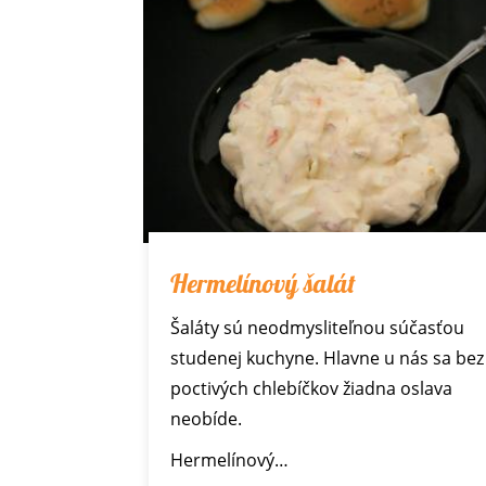
Hermelínový šalát
Šaláty sú neodmysliteľnou súčasťou
studenej kuchyne. Hlavne u nás sa bez
poctivých chlebíčkov žiadna oslava
neobíde.
Hermelínový…