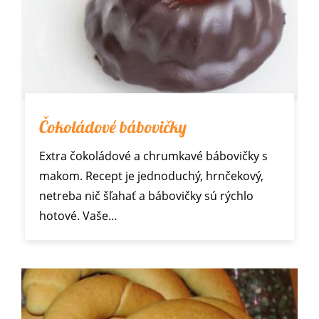
Čokoládové bábovičky
Extra čokoládové a chrumkavé bábovičky s
makom. Recept je jednoduchý, hrnčekový,
netreba nič šľahať a bábovičky sú rýchlo
hotové. Vaše…