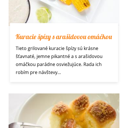
Kuracie špízy s arašidovou omáčkou
Tieto grilované kuracie špízy sú krásne
šťavnaté, jemne pikantné a s arašidovou
omáčkou parádne osviežujúce. Rada ich
robím pre návštevy…