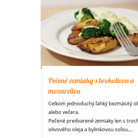
Pečené zemiaky s brokolicou a
mozarellou
Celkom jednoduchý ľahký bezmäsitý o
alebo večera.
Pečené predvarené zemiaky len s troc
olivového oleja a bylinkovou soľou,…