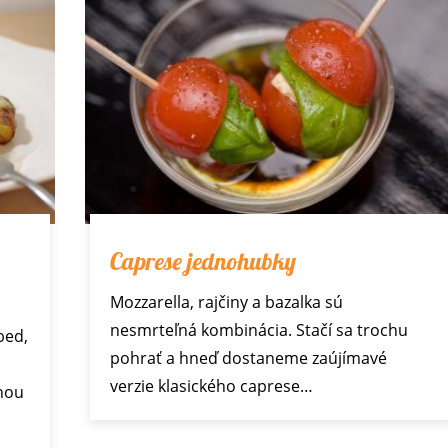
Caprese jednohubky
Mozzarella, rajčiny a bazalka sú
nesmrteľná kombinácia. Stačí sa trochu
bed,
pohrať a hneď dostaneme zaújímavé
verzie klasického caprese…
hou