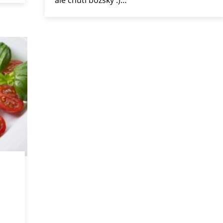
ale chutí božsky :)…