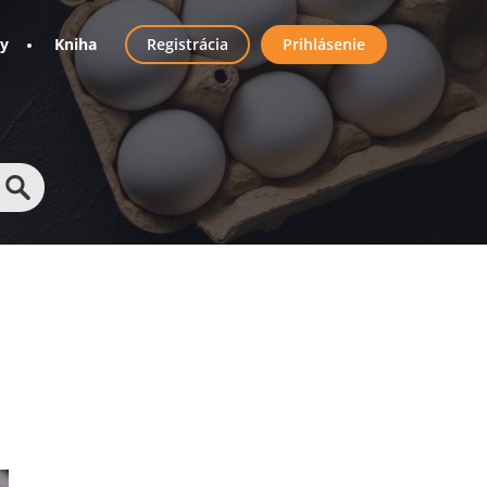
User
ny
Kniha
Registrácia
Prihlásenie
account
menu