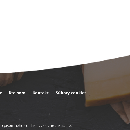
r
Kto som
Kontakt
Súbory cookies
eho písomného súhlasu výslovne zakázané.