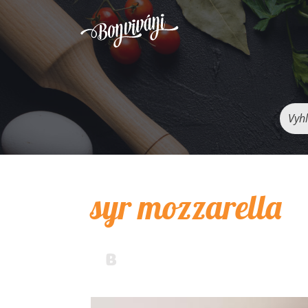
Vyhľ
syr mozzarella