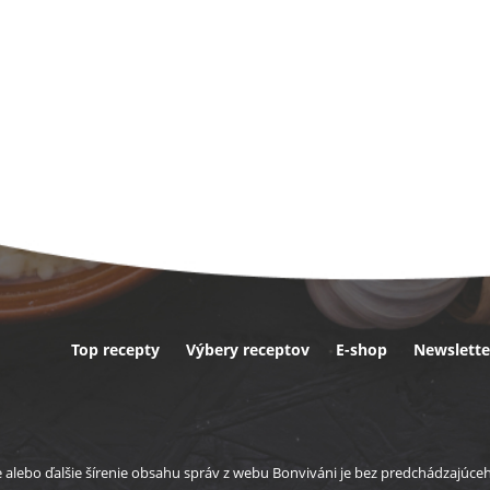
Top recepty
Výbery receptov
E-shop
Newslette
ta
e alebo ďalšie šírenie obsahu správ z webu Bonviváni je bez predchádzajúc