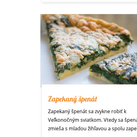
Zapekaný špenát
Zapekaný špenát sa zvykne robiť k
Veľkonočným sviatkom. Vtedy sa špen
zmieša s mladou žihľavou a spolu zape