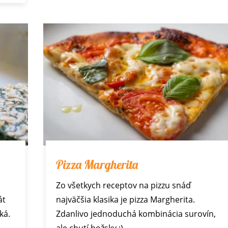
Pizza Margherita
Zo všetkych receptov na pizzu snáď
át
najväčšia klasika je pizza Margherita.
ká.
Zdanlivo jednoduchá kombinácia surovín,