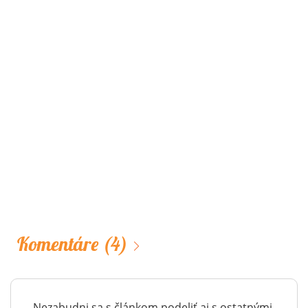
Komentáre
(4)
Nezabudni sa s článkom podeliť aj s ostatnými,