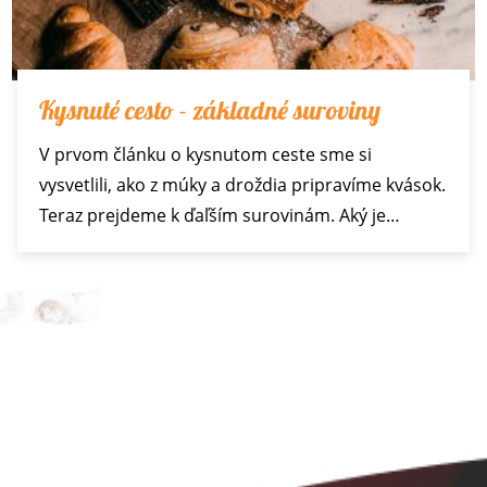
Kysnuté cesto - základné suroviny
V prvom článku o kysnutom ceste sme si
vysvetlili, ako z múky a droždia pripravíme kvások.
Teraz prejdeme k ďaľším surovinám. Aký je…