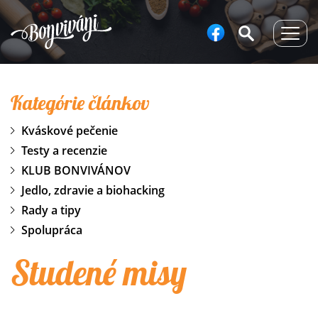
Togg
navig
Kategórie článkov
Kváskové pečenie
Testy a recenzie
KLUB BONVIVÁNOV
Jedlo, zdravie a biohacking
Rady a tipy
Spolupráca
Studené misy