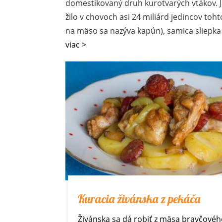
domestikovaný druh kurotvarých vtákov. J
žilo v chovoch asi 24 miliárd jedincov to
na mäso sa nazýva kapún), samica sliepka
viac >
Kuracia živánska z pekáča
Živánska sa dá robiť z mäsa bravčovéh