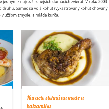
e jedným z najrozšírenejších domácich zvierat. V roku 2003
hto druhu. Samec sa volá kohút (vykastrovaný kohút chovaný
 (v užšom zmysle) a mláďa kurča.
Kuracie stehná na mede a
balzamiku
o,