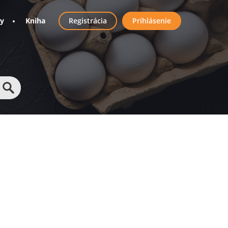
User
ny
Kniha
Registrácia
Prihlásenie
account
menu