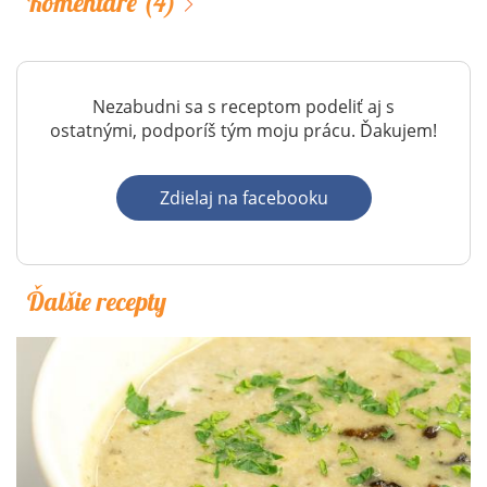
Komentáre
(4)
Nezabudni sa s receptom podeliť aj s
ostatnými, podporíš tým moju prácu. Ďakujem!
Zdielaj na facebooku
Ďalšie recepty