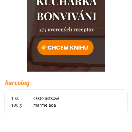
Suroviny
1
ks
cesto lístkové
100
g
marmeláda