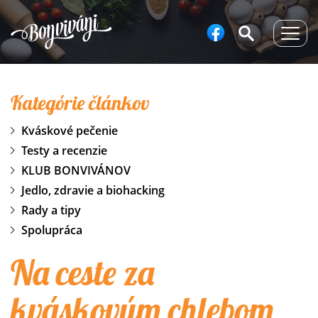
Togg
navig
Kategórie článkov
Kváskové pečenie
Testy a recenzie
KLUB BONVIVÁNOV
Jedlo, zdravie a biohacking
Rady a tipy
Spolupráca
Na ceste za
kváskovým chlebom