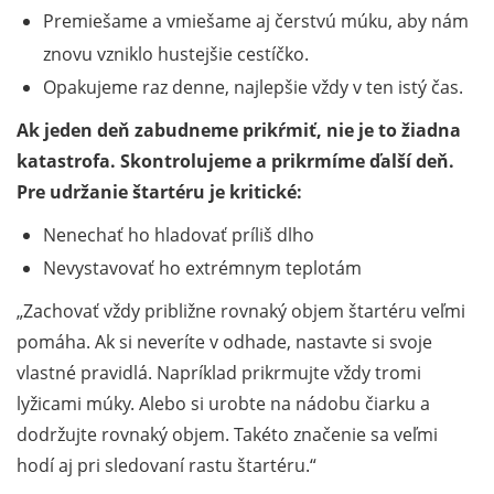
Premiešame a vmiešame aj čerstvú múku, aby nám
znovu vzniklo hustejšie cestíčko.
Opakujeme raz denne, najlepšie vždy v ten istý čas.
Ak jeden deň zabudneme prikŕmiť, nie je to žiadna
katastrofa. Skontrolujeme a prikrmíme ďalší deň.
Pre udržanie štartéru je kritické:
Nenechať ho hladovať príliš dlho
Nevystavovať ho extrémnym teplotám
Zachovať vždy približne rovnaký objem štartéru veľmi
pomáha. Ak si neveríte v odhade, nastavte si svoje
vlastné pravidlá. Napríklad prikrmujte vždy tromi
lyžicami múky. Alebo si urobte na nádobu čiarku a
dodržujte rovnaký objem. Takéto značenie sa veľmi
hodí aj pri sledovaní rastu štartéru.