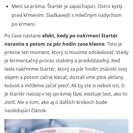
Mení sa aróma. Štartér je zapáchajúci. Ostro kyslý
pred kŕmením. Sladkavejší s mliečnym nádychom
po kŕmení.
Po čase nastane
efekt, kedy po nakrmení štartér
narastie a potom za pár hodín zase klesne
. Toto je
presne ten moment, ktorý si musíme odsledovať. Vtedy
je fermentačný proces stabilný a predvídateľný. Keď
teda nakŕmime štartér, ktorý za pár hodín znásobí svoj
objem a potom začne klesať, dostalí sme plne aktívny
kvások a môžeme začať piecť. Ak by ste si neboli istí, či
je štartér naozaj v tej správnej fáze, existuje test, ako to
zistiť. Ale o tom, ako aj o ďalších krokoch bude
nasledujúci článok.