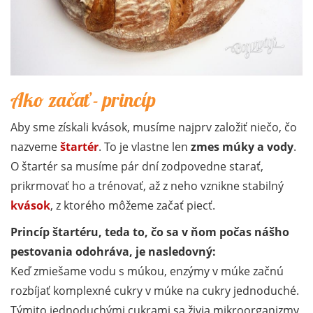
Ako začať - princíp
Aby sme získali kvások, musíme najprv založiť niečo, čo
nazveme
štartér
. To je vlastne len
zmes múky a vody
.
O štartér sa musíme pár dní zodpovedne starať,
prikrmovať ho a trénovať, až z neho vznikne stabilný
kvások
, z ktorého môžeme začať piecť.
Princíp štartéru, teda to, čo sa v ňom počas nášho
pestovania odohráva, je nasledovný:
Keď zmiešame vodu s múkou, enzýmy v múke začnú
rozbíjať komplexné cukry v múke na cukry jednoduché.
Týmito jednoduchými cukrami sa živia mikroorganizmy,