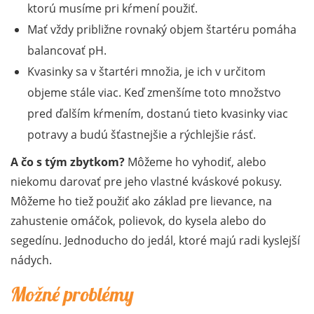
ktorú musíme pri kŕmení použiť.
Mať vždy približne rovnaký objem štartéru pomáha
balancovať pH.
Kvasinky sa v štartéri množia, je ich v určitom
objeme stále viac. Keď zmenšíme toto množstvo
pred ďalším kŕmením, dostanú tieto kvasinky viac
potravy a budú šťastnejšie a rýchlejšie rásť.
A čo s tým zbytkom?
Môžeme ho vyhodiť, alebo
niekomu darovať pre jeho vlastné kváskové pokusy.
Môžeme ho tiež použiť ako základ pre lievance, na
zahustenie omáčok, polievok, do kysela alebo do
segedínu. Jednoducho do jedál, ktoré majú radi kyslejší
nádych.
Možné problémy