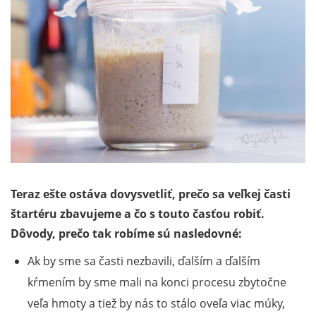
Teraz ešte ostáva dovysvetliť, prečo sa veľkej časti
štartéru zbavujeme a čo s touto časťou robiť.
Dôvody, prečo tak robíme sú nasledovné:
Ak by sme sa časti nezbavili, ďalším a ďalším
kŕmením by sme mali na konci procesu zbytočne
veľa hmoty a tiež by nás to stálo oveľa viac múky,