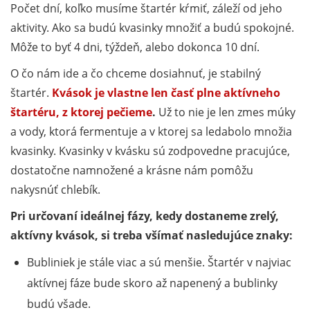
Počet dní, koľko musíme štartér kŕmiť, záleží od jeho
aktivity. Ako sa budú kvasinky množiť a budú spokojné.
Môže to byť 4 dni, týždeň, alebo dokonca 10 dní.
O čo nám ide a čo chceme dosiahnuť, je stabilný
štartér.
Kvások je vlastne len časť plne aktívneho
štartéru, z ktorej pečieme
.
Už to nie je len zmes múky
a vody, ktorá fermentuje a v ktorej sa ledabolo množia
kvasinky. Kvasinky v kvásku sú zodpovedne pracujúce,
dostatočne namnožené a krásne nám pomôžu
nakysnúť chlebík.
Pri určovaní ideálnej fázy, kedy dostaneme zrelý,
aktívny kvások, si treba všímať nasledujúce znaky:
Bubliniek je stále viac a sú menšie. Štartér v najviac
aktívnej fáze bude skoro až napenený a bublinky
budú všade.