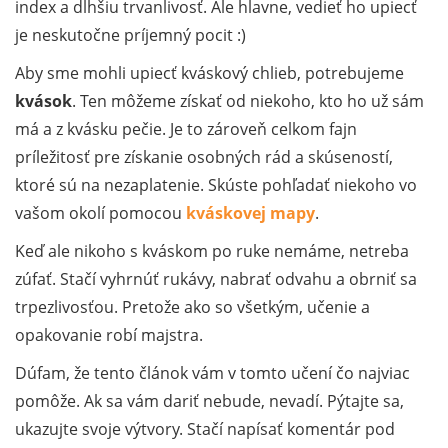
index a dlhšiu trvanlivosť. Ale hlavne, vedieť ho upiecť
je neskutočne príjemný pocit :)
Aby sme mohli upiecť kváskový chlieb, potrebujeme
kvások
. Ten môžeme získať od niekoho, kto ho už sám
má a z kvásku pečie. Je to zároveň celkom fajn
príležitosť pre získanie osobných rád a skúseností,
ktoré sú na nezaplatenie. Skúste pohľadať niekoho vo
vašom okolí pomocou
kváskovej mapy
.
Keď ale nikoho s kváskom po ruke nemáme, netreba
zúfať. Stačí vyhrnúť rukávy, nabrať odvahu a obrniť sa
trpezlivosťou. Pretože ako so všetkým, učenie a
opakovanie robí majstra.
Dúfam, že tento článok vám v tomto učení čo najviac
pomôže. Ak sa vám dariť nebude, nevadí. Pýtajte sa,
ukazujte svoje výtvory. Stačí napísať komentár pod