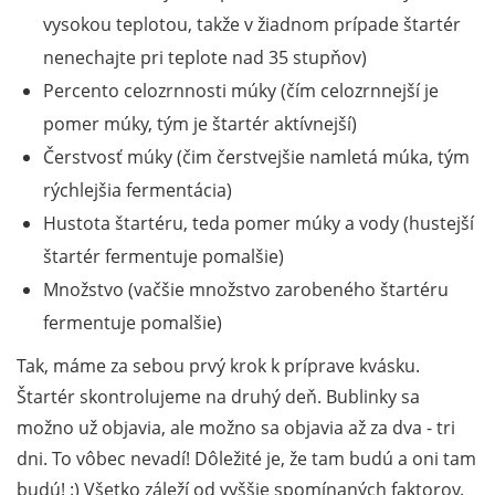
vysokou teplotou, takže v žiadnom prípade štartér
nenechajte pri teplote nad 35 stupňov)
Percento celozrnnosti múky (čím celozrnnejší je
pomer múky, tým je štartér aktívnejší)
Čerstvosť múky (čim čerstvejšie namletá múka, tým
rýchlejšia fermentácia)
Hustota štartéru, teda pomer múky a vody (hustejší
štartér fermentuje pomalšie)
Množstvo (vačšie množstvo zarobeného štartéru
fermentuje pomalšie)
Tak, máme za sebou prvý krok k príprave kvásku.
Štartér skontrolujeme na druhý deň. Bublinky sa
možno už objavia, ale možno sa objavia až za dva - tri
dni. To vôbec nevadí! Dôležité je, že tam budú a oni tam
budú! :) Všetko záleží od vyššie spomínaných faktorov.