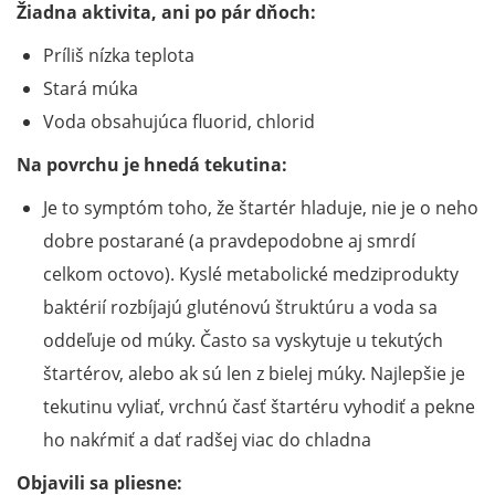
Žiadna aktivita, ani po pár dňoch:
Príliš nízka teplota
Stará múka
Voda obsahujúca fluorid, chlorid
Na povrchu je hnedá tekutina:
Je to symptóm toho, že štartér hladuje, nie je o neho
dobre postarané (a pravdepodobne aj smrdí
celkom octovo). Kyslé metabolické medziprodukty
baktérií rozbíjajú gluténovú štruktúru a voda sa
oddeľuje od múky. Často sa vyskytuje u tekutých
štartérov, alebo ak sú len z bielej múky. Najlepšie je
tekutinu vyliať, vrchnú časť štartéru vyhodiť a pekne
ho nakŕmiť a dať radšej viac do chladna
Objavili sa pliesne: