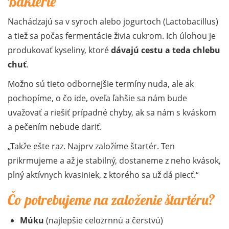
Baktérie
Nachádzajú sa v syroch alebo jogurtoch (Lactobacillus)
a tiež sa počas fermentácie živia cukrom. Ich úlohou je
produkovať kyseliny, ktoré
dávajú cestu a teda chlebu
chuť
.
Možno sú tieto odbornejšie termíny nuda, ale ak
pochopíme, o čo ide, oveľa ľahšie sa nám bude
uvažovať a riešiť prípadné chyby, ak sa nám s kváskom
a pečením nebude dariť.
Takže ešte raz. Najprv založíme štartér. Ten
prikrmujeme a až je stabilný, dostaneme z neho kvások,
plný aktívnych kvasiniek, z ktorého sa už dá piecť.
Čo potrebujeme na založenie štartéru?
Múku
(najlepšie celozrnnú a čerstvú)