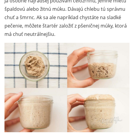
Ja osobne najradšej používam celozrnnú, jemne mletú
špaldovú alebo žitnú múku. Dávajú chlebu tú správnu
chuť a šmrnc. Ak sa ale napríklad chystáte na sladké
pečenie, môžete štartér založiť z pšeničnej múky, ktorá
má chuť neutrálnejšiu.