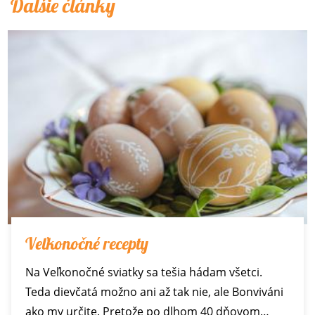
Ďalšie články
Veľkonočné recepty
Na Veľkonočné sviatky sa tešia hádam všetci.
Teda dievčatá možno ani až tak nie, ale Bonviváni
ako my určite. Pretože po dlhom 40 dňovom…