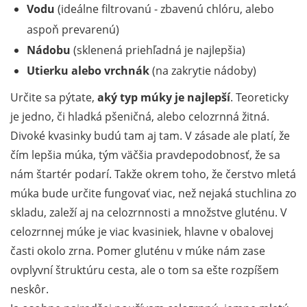
Vodu
(ideálne filtrovanú - zbavenú chlóru, alebo
aspoň prevarenú)
Nádobu
(sklenená priehľadná je najlepšia)
Utierku alebo vrchnák
(na zakrytie nádoby)
Určite sa pýtate,
aký typ múky je najlepší
. Teoreticky
je jedno, či hladká pšeničná, alebo celozrnná žitná.
Divoké kvasinky budú tam aj tam. V zásade ale platí, že
čím lepšia múka, tým väčšia pravdepodobnosť, že sa
nám štartér podarí. Takže okrem toho, že čerstvo mletá
múka bude určite fungovať viac, než nejaká stuchlina zo
skladu, zaleží aj na celozrnnosti a množstve gluténu. V
celozrnnej múke je viac kvasiniek, hlavne v obalovej
časti okolo zrna. Pomer gluténu v múke nám zase
ovplyvní štruktúru cesta, ale o tom sa ešte rozpíšem
neskôr.