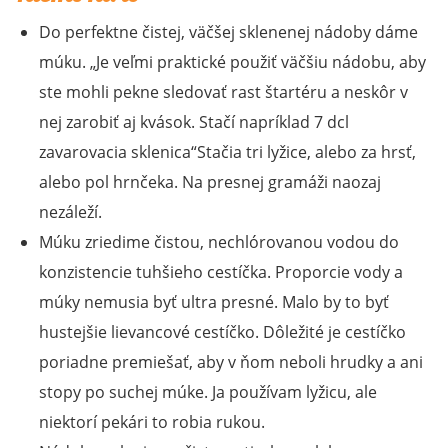
Do perfektne čistej, väčšej sklenenej nádoby dáme
múku.
Je veľmi praktické použiť väčšiu nádobu, aby
ste mohli pekne sledovať rast štartéru a neskôr v
nej zarobiť aj kvások. Stačí napríklad 7 dcl
zavarovacia sklenica
Stačia tri lyžice, alebo za hrsť,
alebo pol hrnčeka. Na presnej gramáži naozaj
nezáleží.
Múku zriedime čistou, nechlórovanou vodou do
konzistencie tuhšieho cestíčka. Proporcie vody a
múky nemusia byť ultra presné. Malo by to byť
hustejšie lievancové cestíčko. Dôležité je cestíčko
poriadne premiešať, aby v ňom neboli hrudky a ani
stopy po suchej múke. Ja používam lyžicu, ale
niektorí pekári to robia rukou.