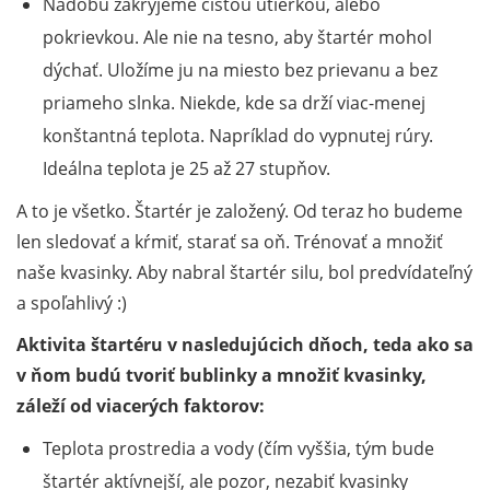
Nádobu zakryjeme čistou utierkou, alebo
pokrievkou. Ale nie na tesno, aby štartér mohol
dýchať. Uložíme ju na miesto bez prievanu a bez
priameho slnka. Niekde, kde sa drží viac-menej
konštantná teplota. Napríklad do vypnutej rúry.
Ideálna teplota je 25 až 27 stupňov.
A to je všetko. Štartér je založený. Od teraz ho budeme
len sledovať a kŕmiť, starať sa oň. Trénovať a množiť
naše kvasinky. Aby nabral štartér silu, bol predvídateľný
a spoľahlivý :)
Aktivita štartéru v nasledujúcich dňoch, teda ako sa
v ňom budú tvoriť bublinky a množiť kvasinky,
záleží od viacerých faktorov:
Teplota prostredia a vody (čím vyššia, tým bude
štartér aktívnejší, ale pozor, nezabiť kvasinky