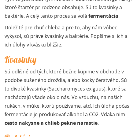
ktoré štartér prirodzene obsahuje. Sú to kvasinky a
baktérie. A celý tento proces sa volá
fermentácia
.
Doležité pre chuť chleba a pre to, aby nám vôbec
vykysol, sú práve kvasinky a baktérie. Popíšme si ich a
ich úlohy v kvásku bližšie.
Kvasinky
Sú odlišné od tých, ktoré bežne kúpime v obchode v
podobe sušeného droždia, alebo kocky čerstvého. Sú
to divoké kvasinky (Saccharomyces exiguus), ktoré sa
nachádzajú všade okolo nás. Vo vzduchu, na našich
rukách, v múke, ktorú používame, atď. Ich úloha počas
fermentácie je produkovať alkohol a CO2. Vďaka nim
cesto nakysne a chlieb pekne narastie
.