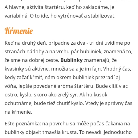
A hlavne, aktivita štartéru, keď ho zakladáme, je
variabilná. O to ide, ho vytrénovať a stabilizovať.
Kŕmenie
Keď na druhý deň, prípadne za dva - tri dni uvidíme po
stranách nádoby a na vrchu pár bubliniek, znamená to,
že sme na dobrej ceste.
Bublinky
znamenajú, že
kvasinky sú aktívne, množia sa a je im fajn. Vhodný čas,
kedy začať kŕmiť, nám okrem bubliniek prezradí aj
vôňa, lepšie povedané aróma štartéru. Bude cítiť viac
ostro, kyslo, skoro ako zrelý syr. Ak ho kúsok
ochutnáme, bude tiež chutiť kyslo. Vtedy je správny čas
na kŕmenie.
Ešte poznámka: na povrchu sa môže počas čakania na
bublinky objaviť tmavšia krusta. To nevadí. Jednoducho