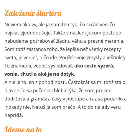
Založenie štartéru
Neviem ako vy, ale ja som ten typ, čo si rád veci čo
najviac zjednodušuje. Takže v nasledujúcom postupe
nebudeme potrebovať žiadnu váhu a presné merania.
Som totiž zástanca toho, že lepšie než všetky recepty
sveta, je vedieť, o čo ide. Použiť svoje zmysly a inštinkty.
To znamená, vedieť vysledovať,
ako cesto vyzerá,
vonia, chutí a aké je na dotyk
.
A nie je to len z pohodlnosti. Častokrát sa mi totiž stalo,
hlavne čo sa pečenia chleba týka, že som presne
dodržovala gramáž a časy v postupe a raz sa podarilo a
inokedy nie. Netušila som prečo. A to do nálady veru
nepridá.
Ideme na to