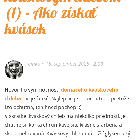
(1) - Ako získať
kvások
emko
~ 13. september 2025 - 2:00
Hovoriť o výnimočnosti
domáceho kváskového
chleba
nie je ľahké. Najlepšie je ho ochutnať, pretože
kto ochutná, ten hneď pochopí :)
V skratke, kváskový chlieb má niekoľko predností. Je
chutnejší, kôrka chrumkavejšia, krásne sfarbená a
skaramelizovaná. Kváskový chlieb má nižší glykemický