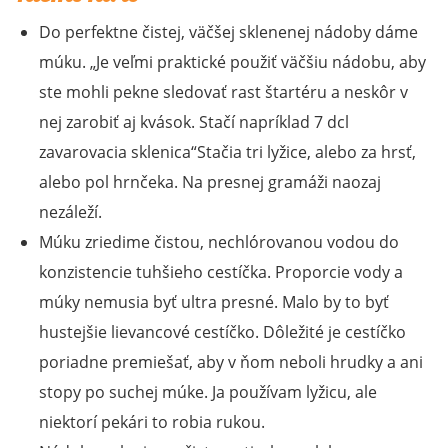
Do perfektne čistej, väčšej sklenenej nádoby dáme
múku.
Je veľmi praktické použiť väčšiu nádobu, aby
ste mohli pekne sledovať rast štartéru a neskôr v
nej zarobiť aj kvások. Stačí napríklad 7 dcl
zavarovacia sklenica
Stačia tri lyžice, alebo za hrsť,
alebo pol hrnčeka. Na presnej gramáži naozaj
nezáleží.
Múku zriedime čistou, nechlórovanou vodou do
konzistencie tuhšieho cestíčka. Proporcie vody a
múky nemusia byť ultra presné. Malo by to byť
hustejšie lievancové cestíčko. Dôležité je cestíčko
poriadne premiešať, aby v ňom neboli hrudky a ani
stopy po suchej múke. Ja používam lyžicu, ale
niektorí pekári to robia rukou.