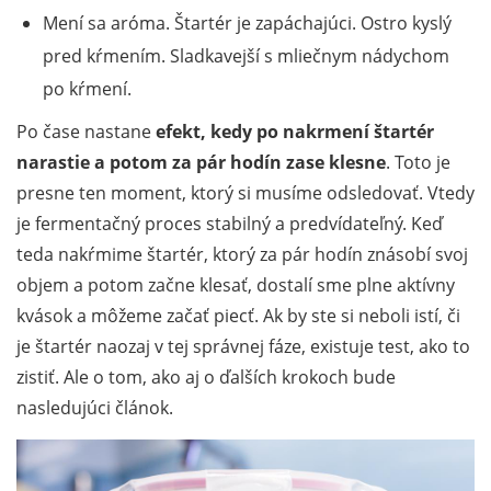
Mení sa aróma. Štartér je zapáchajúci. Ostro kyslý
pred kŕmením. Sladkavejší s mliečnym nádychom
po kŕmení.
Po čase nastane
efekt, kedy po nakrmení štartér
narastie a potom za pár hodín zase klesne
. Toto je
presne ten moment, ktorý si musíme odsledovať. Vtedy
je fermentačný proces stabilný a predvídateľný. Keď
teda nakŕmime štartér, ktorý za pár hodín znásobí svoj
objem a potom začne klesať, dostalí sme plne aktívny
kvások a môžeme začať piecť. Ak by ste si neboli istí, či
je štartér naozaj v tej správnej fáze, existuje test, ako to
zistiť. Ale o tom, ako aj o ďalších krokoch bude
nasledujúci článok.