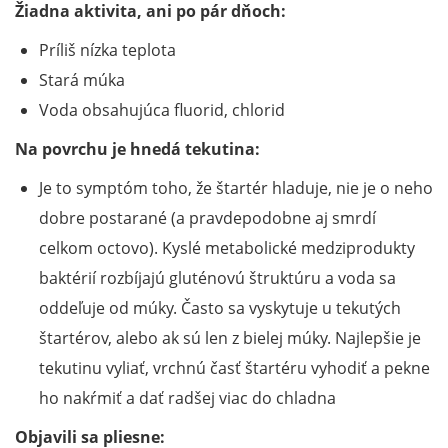
Žiadna aktivita, ani po pár dňoch:
Príliš nízka teplota
Stará múka
Voda obsahujúca fluorid, chlorid
Na povrchu je hnedá tekutina:
Je to symptóm toho, že štartér hladuje, nie je o neho
dobre postarané (a pravdepodobne aj smrdí
celkom octovo). Kyslé metabolické medziprodukty
baktérií rozbíjajú gluténovú štruktúru a voda sa
oddeľuje od múky. Často sa vyskytuje u tekutých
štartérov, alebo ak sú len z bielej múky. Najlepšie je
tekutinu vyliať, vrchnú časť štartéru vyhodiť a pekne
ho nakŕmiť a dať radšej viac do chladna
Objavili sa pliesne: