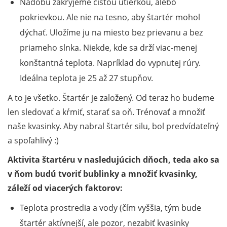
Nádobu zakryjeme čistou utierkou, alebo
pokrievkou. Ale nie na tesno, aby štartér mohol
dýchať. Uložíme ju na miesto bez prievanu a bez
priameho slnka. Niekde, kde sa drží viac-menej
konštantná teplota. Napríklad do vypnutej rúry.
Ideálna teplota je 25 až 27 stupňov.
A to je všetko. Štartér je založený. Od teraz ho budeme
len sledovať a kŕmiť, starať sa oň. Trénovať a množiť
naše kvasinky. Aby nabral štartér silu, bol predvídateľný
a spoľahlivý :)
Aktivita štartéru v nasledujúcich dňoch, teda ako sa
v ňom budú tvoriť bublinky a množiť kvasinky,
záleží od viacerých faktorov:
Teplota prostredia a vody (čím vyššia, tým bude
štartér aktívnejší, ale pozor, nezabiť kvasinky