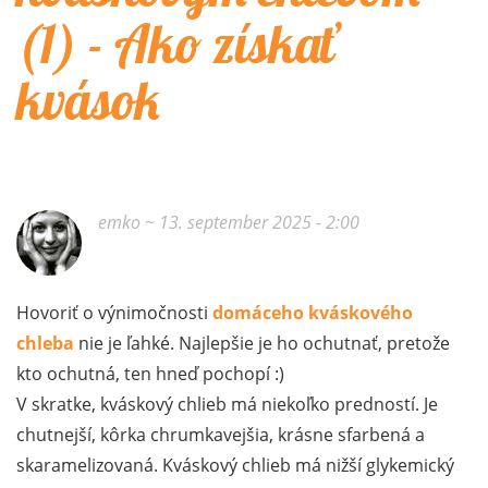
(1) - Ako získať
kvások
emko
~ 13. september 2025 - 2:00
Hovoriť o výnimočnosti
domáceho kváskového
chleba
nie je ľahké. Najlepšie je ho ochutnať, pretože
kto ochutná, ten hneď pochopí :)
V skratke, kváskový chlieb má niekoľko predností. Je
chutnejší, kôrka chrumkavejšia, krásne sfarbená a
skaramelizovaná. Kváskový chlieb má nižší glykemický