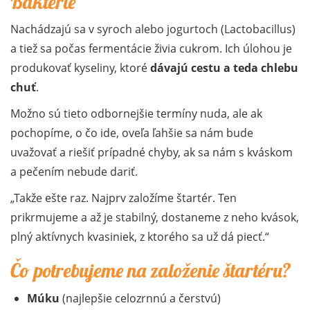
Baktérie
Nachádzajú sa v syroch alebo jogurtoch (Lactobacillus)
a tiež sa počas fermentácie živia cukrom. Ich úlohou je
produkovať kyseliny, ktoré
dávajú cestu a teda chlebu
chuť
.
Možno sú tieto odbornejšie termíny nuda, ale ak
pochopíme, o čo ide, oveľa ľahšie sa nám bude
uvažovať a riešiť prípadné chyby, ak sa nám s kváskom
a pečením nebude dariť.
Takže ešte raz. Najprv založíme štartér. Ten
prikrmujeme a až je stabilný, dostaneme z neho kvások,
plný aktívnych kvasiniek, z ktorého sa už dá piecť.
Čo potrebujeme na založenie štartéru?
Múku
(najlepšie celozrnnú a čerstvú)