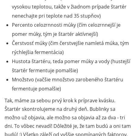
vysokou teplotou, takže v žiadnom prípade štartér
nenechajte pri teplote nad 35 stupňov)
Percento celozrnnosti múky (čím celozrnnejší je
pomer múky, tým je štartér aktívnejší)
Čerstvosť múky (čim čerstvejšie namletá múka, tým
rýchlejšia fermentácia)
Hustota štartéru, teda pomer múky a vody (hustejší
štartér fermentuje pomalšie)
Množstvo (vačšie množstvo zarobeného štartéru
fermentuje pomalšie)
Tak, máme za sebou prvý krok k príprave kvásku.
Štartér skontrolujeme na druhý deň. Bublinky sa
možno už objavia, ale možno sa objavia až za dva - tri
dni. To vôbec nevadí! Dôležité je, že tam budú a oni tam
budú! :) Všetko záleží od vyššie spomínaných faktorov.