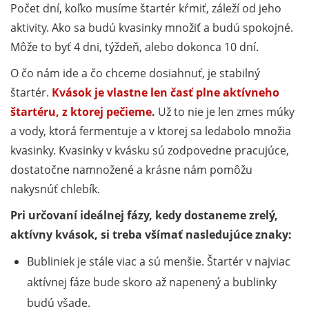
Počet dní, koľko musíme štartér kŕmiť, záleží od jeho
aktivity. Ako sa budú kvasinky množiť a budú spokojné.
Môže to byť 4 dni, týždeň, alebo dokonca 10 dní.
O čo nám ide a čo chceme dosiahnuť, je stabilný
štartér.
Kvások je vlastne len časť plne aktívneho
štartéru, z ktorej pečieme
.
Už to nie je len zmes múky
a vody, ktorá fermentuje a v ktorej sa ledabolo množia
kvasinky. Kvasinky v kvásku sú zodpovedne pracujúce,
dostatočne namnožené a krásne nám pomôžu
nakysnúť chlebík.
Pri určovaní ideálnej fázy, kedy dostaneme zrelý,
aktívny kvások, si treba všímať nasledujúce znaky:
Bubliniek je stále viac a sú menšie. Štartér v najviac
aktívnej fáze bude skoro až napenený a bublinky
budú všade.