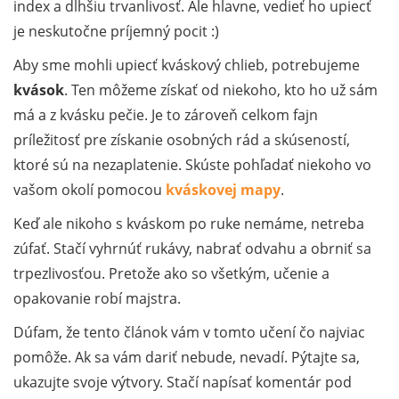
index a dlhšiu trvanlivosť. Ale hlavne, vedieť ho upiecť
je neskutočne príjemný pocit :)
Aby sme mohli upiecť kváskový chlieb, potrebujeme
kvások
. Ten môžeme získať od niekoho, kto ho už sám
má a z kvásku pečie. Je to zároveň celkom fajn
príležitosť pre získanie osobných rád a skúseností,
ktoré sú na nezaplatenie. Skúste pohľadať niekoho vo
vašom okolí pomocou
kváskovej mapy
.
Keď ale nikoho s kváskom po ruke nemáme, netreba
zúfať. Stačí vyhrnúť rukávy, nabrať odvahu a obrniť sa
trpezlivosťou. Pretože ako so všetkým, učenie a
opakovanie robí majstra.
Dúfam, že tento článok vám v tomto učení čo najviac
pomôže. Ak sa vám dariť nebude, nevadí. Pýtajte sa,
ukazujte svoje výtvory. Stačí napísať komentár pod