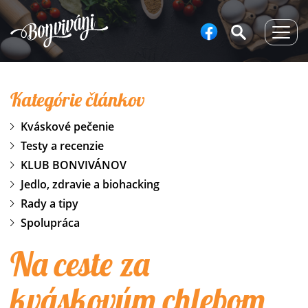
Togg
navig
Kategórie článkov
Kváskové pečenie
Testy a recenzie
KLUB BONVIVÁNOV
Jedlo, zdravie a biohacking
Rady a tipy
Spolupráca
Na ceste za
kváskovým chlebom