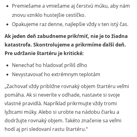
Premiešame a vmiešame aj čerstvú múku, aby nám
znovu vzniklo hustejšie cestíčko.
Opakujeme raz denne, najlepšie vždy v ten istý čas.
Ak jeden deň zabudneme prikŕmiť, nie je to žiadna
katastrofa. Skontrolujeme a prikrmíme ďalší deň.
Pre udržanie štartéru je kritické:
Nenechať ho hladovať príliš dlho
Nevystavovať ho extrémnym teplotám
Zachovať vždy približne rovnaký objem štartéru veľmi
pomáha. Ak si neveríte v odhade, nastavte si svoje
vlastné pravidlá. Napríklad prikrmujte vždy tromi
lyžicami múky. Alebo si urobte na nádobu čiarku a
dodržujte rovnaký objem. Takéto značenie sa veľmi
hodí aj pri sledovaní rastu štartéru.