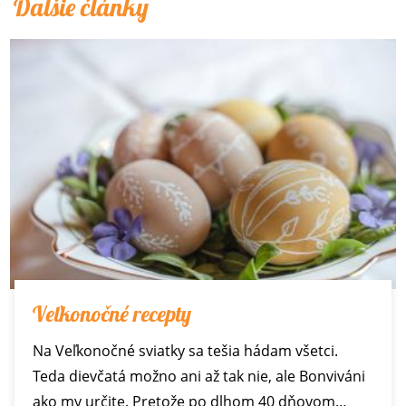
Ďalšie články
Veľkonočné recepty
Na Veľkonočné sviatky sa tešia hádam všetci.
Teda dievčatá možno ani až tak nie, ale Bonviváni
ako my určite. Pretože po dlhom 40 dňovom…