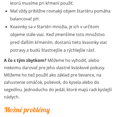
ktorú musíme pri kŕmení použiť.
Mať vždy približne rovnaký objem štartéru pomáha
balancovať pH.
Kvasinky sa v štartéri množia, je ich v určitom
objeme stále viac. Keď zmenšíme toto množstvo
pred ďalším kŕmením, dostanú tieto kvasinky viac
potravy a budú šťastnejšie a rýchlejšie rásť.
A čo s tým zbytkom?
Môžeme ho vyhodiť, alebo
niekomu darovať pre jeho vlastné kváskové pokusy.
Môžeme ho tiež použiť ako základ pre lievance, na
zahustenie omáčok, polievok, do kysela alebo do
segedínu. Jednoducho do jedál, ktoré majú radi kyslejší
nádych.
Možné problémy