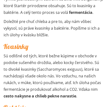
ktoré štartér prirodzene obsahuje. Sú to kvasinky a
baktérie. A celý tento proces sa volá
fermentácia
.
Doležité pre chuť chleba a pre to, aby nám vôbec
vykysol, sú práve kvasinky a baktérie. Popíšme si ich a
ich úlohy v kvásku bližšie.
Kvasinky
Sú odlišné od tých, ktoré bežne kúpime v obchode v
podobe sušeného droždia, alebo kocky čerstvého. Sú
to divoké kvasinky (Saccharomyces exiguus), ktoré sa
nachádzajú všade okolo nás. Vo vzduchu, na našich
rukách, v múke, ktorú používame, atď. Ich úloha počas
fermentácie je produkovať alkohol a CO2. Vďaka nim
cesto nakysne a chlieb pekne narastie
.