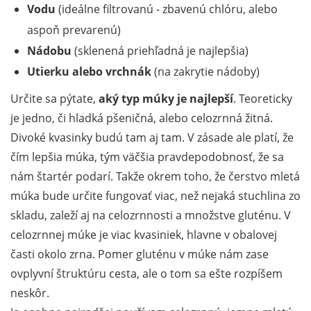
Vodu
(ideálne filtrovanú - zbavenú chlóru, alebo
aspoň prevarenú)
Nádobu
(sklenená priehľadná je najlepšia)
Utierku alebo vrchnák
(na zakrytie nádoby)
Určite sa pýtate,
aký typ múky je najlepší
. Teoreticky
je jedno, či hladká pšeničná, alebo celozrnná žitná.
Divoké kvasinky budú tam aj tam. V zásade ale platí, že
čím lepšia múka, tým väčšia pravdepodobnosť, že sa
nám štartér podarí. Takže okrem toho, že čerstvo mletá
múka bude určite fungovať viac, než nejaká stuchlina zo
skladu, zaleží aj na celozrnnosti a množstve gluténu. V
celozrnnej múke je viac kvasiniek, hlavne v obalovej
časti okolo zrna. Pomer gluténu v múke nám zase
ovplyvní štruktúru cesta, ale o tom sa ešte rozpíšem
neskôr.