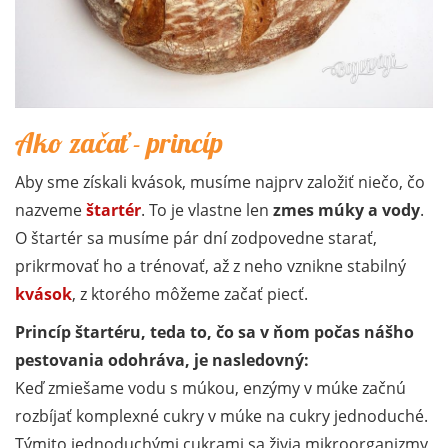
Ako začať - princíp
Aby sme získali kvások, musíme najprv založiť niečo, čo
nazveme
štartér
. To je vlastne len
zmes múky a vody
.
O štartér sa musíme pár dní zodpovedne starať,
prikrmovať ho a trénovať, až z neho vznikne stabilný
kvások
, z ktorého môžeme začať piecť.
Princíp štartéru, teda to, čo sa v ňom počas nášho
pestovania odohráva, je nasledovný:
Keď zmiešame vodu s múkou, enzýmy v múke začnú
rozbíjať komplexné cukry v múke na cukry jednoduché.
Týmito jednoduchými cukrami sa živia mikroorganizmy,