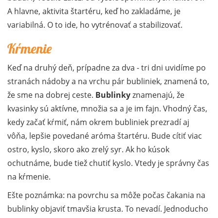
A hlavne, aktivita štartéru, keď ho zakladáme, je
variabilná. O to ide, ho vytrénovať a stabilizovať.
Kŕmenie
Keď na druhý deň, prípadne za dva - tri dni uvidíme po
stranách nádoby a na vrchu pár bubliniek, znamená to,
že sme na dobrej ceste.
Bublinky
znamenajú, že
kvasinky sú aktívne, množia sa a je im fajn. Vhodný čas,
kedy začať kŕmiť, nám okrem bubliniek prezradí aj
vôňa, lepšie povedané aróma štartéru. Bude cítiť viac
ostro, kyslo, skoro ako zrelý syr. Ak ho kúsok
ochutnáme, bude tiež chutiť kyslo. Vtedy je správny čas
na kŕmenie.
Ešte poznámka: na povrchu sa môže počas čakania na
bublinky objaviť tmavšia krusta. To nevadí. Jednoducho