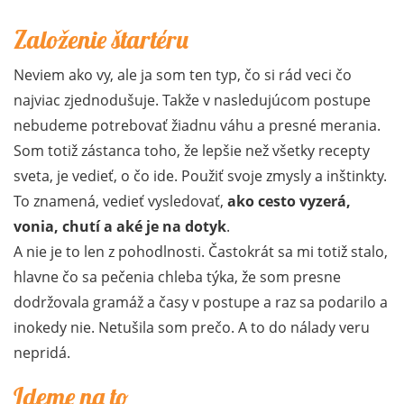
Založenie štartéru
Neviem ako vy, ale ja som ten typ, čo si rád veci čo
najviac zjednodušuje. Takže v nasledujúcom postupe
nebudeme potrebovať žiadnu váhu a presné merania.
Som totiž zástanca toho, že lepšie než všetky recepty
sveta, je vedieť, o čo ide. Použiť svoje zmysly a inštinkty.
To znamená, vedieť vysledovať,
ako cesto vyzerá,
vonia, chutí a aké je na dotyk
.
A nie je to len z pohodlnosti. Častokrát sa mi totiž stalo,
hlavne čo sa pečenia chleba týka, že som presne
dodržovala gramáž a časy v postupe a raz sa podarilo a
inokedy nie. Netušila som prečo. A to do nálady veru
nepridá.
Ideme na to