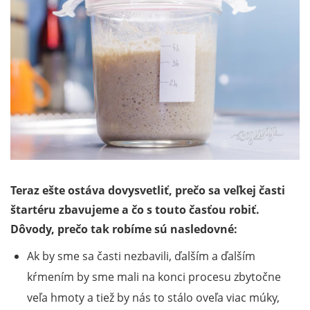
Teraz ešte ostáva dovysvetliť, prečo sa veľkej časti
štartéru zbavujeme a čo s touto časťou robiť.
Dôvody, prečo tak robíme sú nasledovné:
Ak by sme sa časti nezbavili, ďalším a ďalším
kŕmením by sme mali na konci procesu zbytočne
veľa hmoty a tiež by nás to stálo oveľa viac múky,