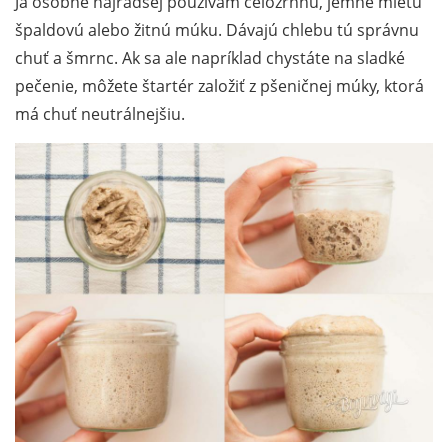
Ja osobne najradšej používam celozrnnú, jemne mletú
špaldovú alebo žitnú múku. Dávajú chlebu tú správnu
chuť a šmrnc. Ak sa ale napríklad chystáte na sladké
pečenie, môžete štartér založiť z pšeničnej múky, ktorá
má chuť neutrálnejšiu.