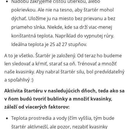
Nádobu zakryjeme čistou utierkou, alebo
pokrievkou. Ale nie na tesno, aby štartér mohol
dýchať. Uložíme ju na miesto bez prievanu a bez
priameho slnka. Niekde, kde sa drží viac-menej
konštantná teplota. Napríklad do vypnutej rúry.
Ideálna teplota je 25 až 27 stupňov.
A to je všetko. Štartér je založený. Od teraz ho budeme
len sledovať a kŕmiť, starať sa oň. Trénovať a množiť
naše kvasinky. Aby nabral štartér silu, bol predvídateľný
a spoľahlivý :)
Aktivita štartéru v nasledujúcich dňoch, teda ako sa
v ňom budú tvoriť bublinky a množiť kvasinky,
záleží od viacerých faktorov:
Teplota prostredia a vody (čím vyššia, tým bude
štartér aktívnejší, ale pozor, nezabiť kvasinky