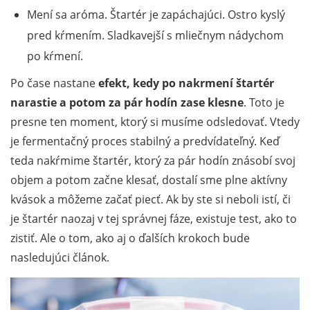
Mení sa aróma. Štartér je zapáchajúci. Ostro kyslý
pred kŕmením. Sladkavejší s mliečnym nádychom
po kŕmení.
Po čase nastane
efekt, kedy po nakrmení štartér
narastie a potom za pár hodín zase klesne
. Toto je
presne ten moment, ktorý si musíme odsledovať. Vtedy
je fermentačný proces stabilný a predvídateľný. Keď
teda nakŕmime štartér, ktorý za pár hodín znásobí svoj
objem a potom začne klesať, dostalí sme plne aktívny
kvások a môžeme začať piecť. Ak by ste si neboli istí, či
je štartér naozaj v tej správnej fáze, existuje test, ako to
zistiť. Ale o tom, ako aj o ďalších krokoch bude
nasledujúci článok.