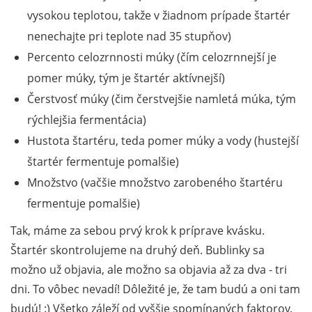
vysokou teplotou, takže v žiadnom prípade štartér
nenechajte pri teplote nad 35 stupňov)
Percento celozrnnosti múky (čím celozrnnejší je
pomer múky, tým je štartér aktívnejší)
Čerstvosť múky (čim čerstvejšie namletá múka, tým
rýchlejšia fermentácia)
Hustota štartéru, teda pomer múky a vody (hustejší
štartér fermentuje pomalšie)
Množstvo (vačšie množstvo zarobeného štartéru
fermentuje pomalšie)
Tak, máme za sebou prvý krok k príprave kvásku.
Štartér skontrolujeme na druhý deň. Bublinky sa
možno už objavia, ale možno sa objavia až za dva - tri
dni. To vôbec nevadí! Dôležité je, že tam budú a oni tam
budú! :) Všetko záleží od vyššie spomínaných faktorov.