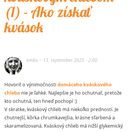
(1) - Ako získať
kvások
emko
~ 13. september 2025 - 2:00
Hovoriť o výnimočnosti
domáceho kváskového
chleba
nie je ľahké. Najlepšie je ho ochutnať, pretože
kto ochutná, ten hneď pochopí :)
V skratke, kváskový chlieb má niekoľko predností. Je
chutnejší, kôrka chrumkavejšia, krásne sfarbená a
skaramelizovaná. Kváskový chlieb má nižší glykemický