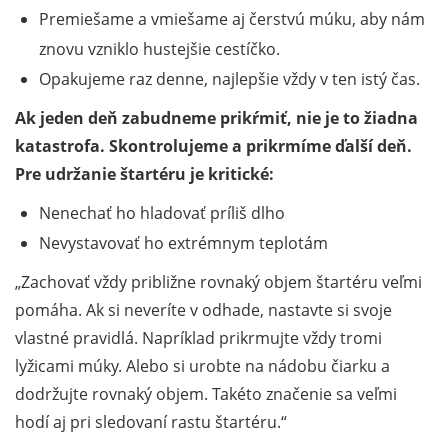
Premiešame a vmiešame aj čerstvú múku, aby nám
znovu vzniklo hustejšie cestíčko.
Opakujeme raz denne, najlepšie vždy v ten istý čas.
Ak jeden deň zabudneme prikŕmiť, nie je to žiadna
katastrofa. Skontrolujeme a prikrmíme ďalší deň.
Pre udržanie štartéru je kritické:
Nenechať ho hladovať príliš dlho
Nevystavovať ho extrémnym teplotám
Zachovať vždy približne rovnaký objem štartéru veľmi
pomáha. Ak si neveríte v odhade, nastavte si svoje
vlastné pravidlá. Napríklad prikrmujte vždy tromi
lyžicami múky. Alebo si urobte na nádobu čiarku a
dodržujte rovnaký objem. Takéto značenie sa veľmi
hodí aj pri sledovaní rastu štartéru.