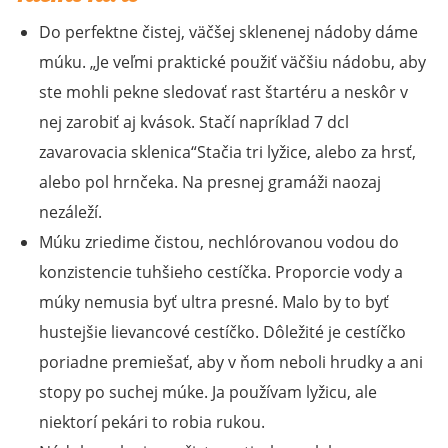
Do perfektne čistej, väčšej sklenenej nádoby dáme
múku.
Je veľmi praktické použiť väčšiu nádobu, aby
ste mohli pekne sledovať rast štartéru a neskôr v
nej zarobiť aj kvások. Stačí napríklad 7 dcl
zavarovacia sklenica
Stačia tri lyžice, alebo za hrsť,
alebo pol hrnčeka. Na presnej gramáži naozaj
nezáleží.
Múku zriedime čistou, nechlórovanou vodou do
konzistencie tuhšieho cestíčka. Proporcie vody a
múky nemusia byť ultra presné. Malo by to byť
hustejšie lievancové cestíčko. Dôležité je cestíčko
poriadne premiešať, aby v ňom neboli hrudky a ani
stopy po suchej múke. Ja používam lyžicu, ale
niektorí pekári to robia rukou.