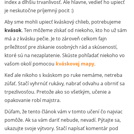
index a dlhšiu trvanlivosť. Ale hlavne, vedieť ho upiecť
je neskutočne príjemný pocit :)
Aby sme mohli upiecť kváskový chlieb, potrebujeme
kvások
. Ten môžeme získať od niekoho, kto ho už sám
má a z kvásku pečie. Je to zároveň celkom fajn
príležitosť pre získanie osobných rád a skúseností,
ktoré sú na nezaplatenie. Skúste pohľadať niekoho vo
vašom okolí pomocou
kváskovej mapy
.
Keď ale nikoho s kváskom po ruke nemáme, netreba
zúfať. Stačí vyhrnúť rukávy, nabrať odvahu a obrniť sa
trpezlivosťou. Pretože ako so všetkým, učenie a
opakovanie robí majstra.
Dúfam, že tento článok vám v tomto učení čo najviac
pomôže. Ak sa vám dariť nebude, nevadí. Pýtajte sa,
ukazujte svoje výtvory. Stačí napísať komentár pod