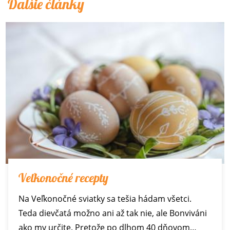
Ďalšie články
Veľkonočné recepty
Na Veľkonočné sviatky sa tešia hádam všetci.
Teda dievčatá možno ani až tak nie, ale Bonviváni
ako my určite. Pretože po dlhom 40 dňovom…