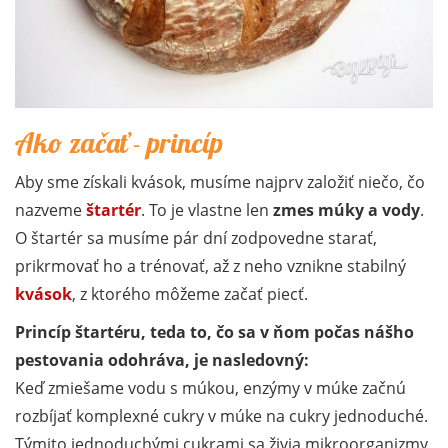
Ako začať - princíp
Aby sme získali kvások, musíme najprv založiť niečo, čo
nazveme
štartér
. To je vlastne len
zmes múky a vody
.
O štartér sa musíme pár dní zodpovedne starať,
prikrmovať ho a trénovať, až z neho vznikne stabilný
kvások
, z ktorého môžeme začať piecť.
Princíp štartéru, teda to, čo sa v ňom počas nášho
pestovania odohráva, je nasledovný:
Keď zmiešame vodu s múkou, enzýmy v múke začnú
rozbíjať komplexné cukry v múke na cukry jednoduché.
Týmito jednoduchými cukrami sa živia mikroorganizmy,