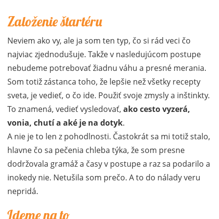
Založenie štartéru
Neviem ako vy, ale ja som ten typ, čo si rád veci čo
najviac zjednodušuje. Takže v nasledujúcom postupe
nebudeme potrebovať žiadnu váhu a presné merania.
Som totiž zástanca toho, že lepšie než všetky recepty
sveta, je vedieť, o čo ide. Použiť svoje zmysly a inštinkty.
To znamená, vedieť vysledovať,
ako cesto vyzerá,
vonia, chutí a aké je na dotyk
.
A nie je to len z pohodlnosti. Častokrát sa mi totiž stalo,
hlavne čo sa pečenia chleba týka, že som presne
dodržovala gramáž a časy v postupe a raz sa podarilo a
inokedy nie. Netušila som prečo. A to do nálady veru
nepridá.
Ideme na to