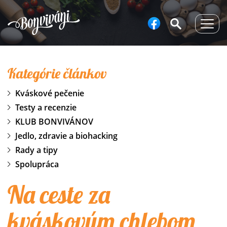
Togg
navig
Kategórie článkov
Kváskové pečenie
Testy a recenzie
KLUB BONVIVÁNOV
Jedlo, zdravie a biohacking
Rady a tipy
Spolupráca
Na ceste za
kváskovým chlebom