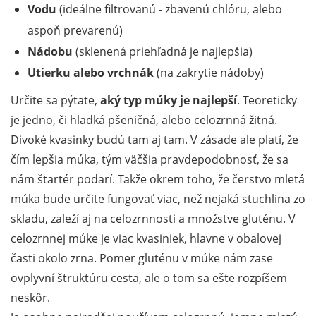
Vodu
(ideálne filtrovanú - zbavenú chlóru, alebo
aspoň prevarenú)
Nádobu
(sklenená priehľadná je najlepšia)
Utierku alebo vrchnák
(na zakrytie nádoby)
Určite sa pýtate,
aký typ múky je najlepší
. Teoreticky
je jedno, či hladká pšeničná, alebo celozrnná žitná.
Divoké kvasinky budú tam aj tam. V zásade ale platí, že
čím lepšia múka, tým väčšia pravdepodobnosť, že sa
nám štartér podarí. Takže okrem toho, že čerstvo mletá
múka bude určite fungovať viac, než nejaká stuchlina zo
skladu, zaleží aj na celozrnnosti a množstve gluténu. V
celozrnnej múke je viac kvasiniek, hlavne v obalovej
časti okolo zrna. Pomer gluténu v múke nám zase
ovplyvní štruktúru cesta, ale o tom sa ešte rozpíšem
neskôr.