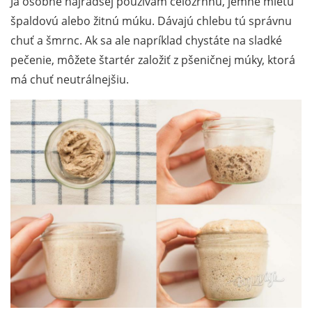
Ja osobne najradšej používam celozrnnú, jemne mletú
špaldovú alebo žitnú múku. Dávajú chlebu tú správnu
chuť a šmrnc. Ak sa ale napríklad chystáte na sladké
pečenie, môžete štartér založiť z pšeničnej múky, ktorá
má chuť neutrálnejšiu.