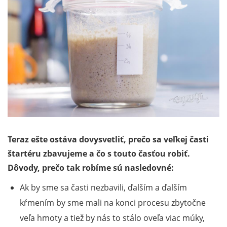
Teraz ešte ostáva dovysvetliť, prečo sa veľkej časti
štartéru zbavujeme a čo s touto časťou robiť.
Dôvody, prečo tak robíme sú nasledovné:
Ak by sme sa časti nezbavili, ďalším a ďalším
kŕmením by sme mali na konci procesu zbytočne
veľa hmoty a tiež by nás to stálo oveľa viac múky,