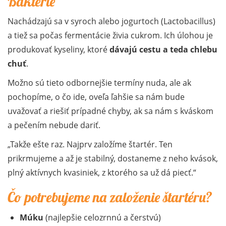
Baktérie
Nachádzajú sa v syroch alebo jogurtoch (Lactobacillus)
a tiež sa počas fermentácie živia cukrom. Ich úlohou je
produkovať kyseliny, ktoré
dávajú cestu a teda chlebu
chuť
.
Možno sú tieto odbornejšie termíny nuda, ale ak
pochopíme, o čo ide, oveľa ľahšie sa nám bude
uvažovať a riešiť prípadné chyby, ak sa nám s kváskom
a pečením nebude dariť.
Takže ešte raz. Najprv založíme štartér. Ten
prikrmujeme a až je stabilný, dostaneme z neho kvások,
plný aktívnych kvasiniek, z ktorého sa už dá piecť.
Čo potrebujeme na založenie štartéru?
Múku
(najlepšie celozrnnú a čerstvú)