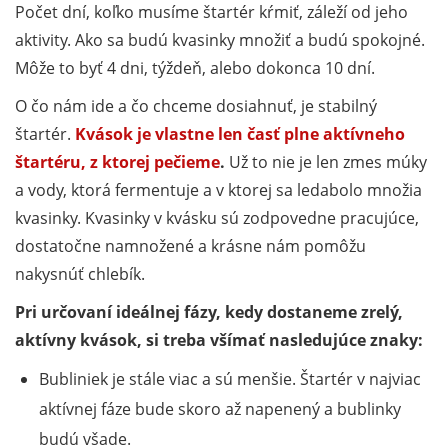
Počet dní, koľko musíme štartér kŕmiť, záleží od jeho
aktivity. Ako sa budú kvasinky množiť a budú spokojné.
Môže to byť 4 dni, týždeň, alebo dokonca 10 dní.
O čo nám ide a čo chceme dosiahnuť, je stabilný
štartér.
Kvások je vlastne len časť plne aktívneho
štartéru, z ktorej pečieme
.
Už to nie je len zmes múky
a vody, ktorá fermentuje a v ktorej sa ledabolo množia
kvasinky. Kvasinky v kvásku sú zodpovedne pracujúce,
dostatočne namnožené a krásne nám pomôžu
nakysnúť chlebík.
Pri určovaní ideálnej fázy, kedy dostaneme zrelý,
aktívny kvások, si treba všímať nasledujúce znaky:
Bubliniek je stále viac a sú menšie. Štartér v najviac
aktívnej fáze bude skoro až napenený a bublinky
budú všade.