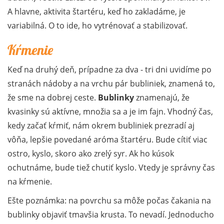
A hlavne, aktivita štartéru, keď ho zakladáme, je
variabilná. O to ide, ho vytrénovať a stabilizovať.
Kŕmenie
Keď na druhý deň, prípadne za dva - tri dni uvidíme po
stranách nádoby a na vrchu pár bubliniek, znamená to,
že sme na dobrej ceste.
Bublinky
znamenajú, že
kvasinky sú aktívne, množia sa a je im fajn. Vhodný čas,
kedy začať kŕmiť, nám okrem bubliniek prezradí aj
vôňa, lepšie povedané aróma štartéru. Bude cítiť viac
ostro, kyslo, skoro ako zrelý syr. Ak ho kúsok
ochutnáme, bude tiež chutiť kyslo. Vtedy je správny čas
na kŕmenie.
Ešte poznámka: na povrchu sa môže počas čakania na
bublinky objaviť tmavšia krusta. To nevadí. Jednoducho