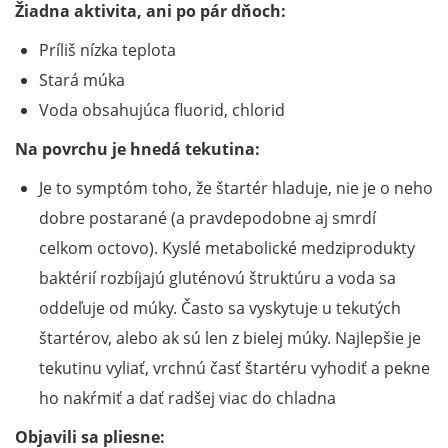
Žiadna aktivita, ani po pár dňoch:
Príliš nízka teplota
Stará múka
Voda obsahujúca fluorid, chlorid
Na povrchu je hnedá tekutina:
Je to symptóm toho, že štartér hladuje, nie je o neho
dobre postarané (a pravdepodobne aj smrdí
celkom octovo). Kyslé metabolické medziprodukty
baktérií rozbíjajú gluténovú štruktúru a voda sa
oddeľuje od múky. Často sa vyskytuje u tekutých
štartérov, alebo ak sú len z bielej múky. Najlepšie je
tekutinu vyliať, vrchnú časť štartéru vyhodiť a pekne
ho nakŕmiť a dať radšej viac do chladna
Objavili sa pliesne: