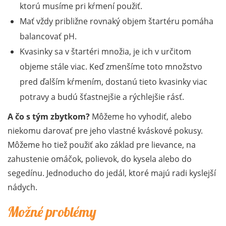
ktorú musíme pri kŕmení použiť.
Mať vždy približne rovnaký objem štartéru pomáha
balancovať pH.
Kvasinky sa v štartéri množia, je ich v určitom
objeme stále viac. Keď zmenšíme toto množstvo
pred ďalším kŕmením, dostanú tieto kvasinky viac
potravy a budú šťastnejšie a rýchlejšie rásť.
A čo s tým zbytkom?
Môžeme ho vyhodiť, alebo
niekomu darovať pre jeho vlastné kváskové pokusy.
Môžeme ho tiež použiť ako základ pre lievance, na
zahustenie omáčok, polievok, do kysela alebo do
segedínu. Jednoducho do jedál, ktoré majú radi kyslejší
nádych.
Možné problémy