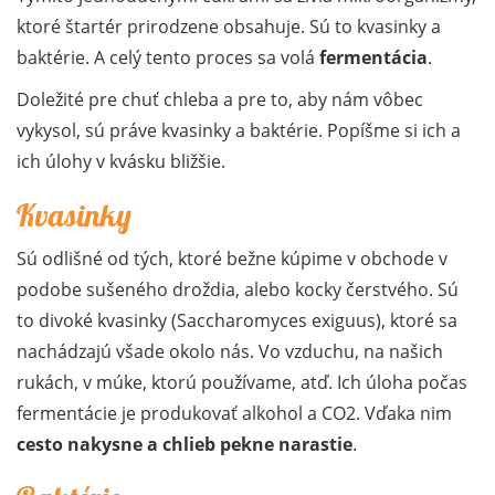
ktoré štartér prirodzene obsahuje. Sú to kvasinky a
baktérie. A celý tento proces sa volá
fermentácia
.
Doležité pre chuť chleba a pre to, aby nám vôbec
vykysol, sú práve kvasinky a baktérie. Popíšme si ich a
ich úlohy v kvásku bližšie.
Kvasinky
Sú odlišné od tých, ktoré bežne kúpime v obchode v
podobe sušeného droždia, alebo kocky čerstvého. Sú
to divoké kvasinky (Saccharomyces exiguus), ktoré sa
nachádzajú všade okolo nás. Vo vzduchu, na našich
rukách, v múke, ktorú používame, atď. Ich úloha počas
fermentácie je produkovať alkohol a CO2. Vďaka nim
cesto nakysne a chlieb pekne narastie
.