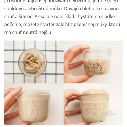
Ja osobne najradšej používam celozrnnú, jemne mletú
špaldovú alebo žitnú múku. Dávajú chlebu tú správnu
chuť a šmrnc. Ak sa ale napríklad chystáte na sladké
pečenie, môžete štartér založiť z pšeničnej múky, ktorá
má chuť neutrálnejšiu.