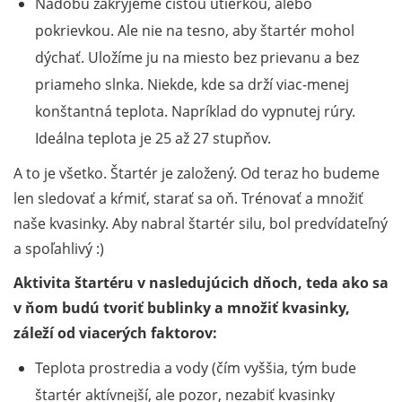
Nádobu zakryjeme čistou utierkou, alebo
pokrievkou. Ale nie na tesno, aby štartér mohol
dýchať. Uložíme ju na miesto bez prievanu a bez
priameho slnka. Niekde, kde sa drží viac-menej
konštantná teplota. Napríklad do vypnutej rúry.
Ideálna teplota je 25 až 27 stupňov.
A to je všetko. Štartér je založený. Od teraz ho budeme
len sledovať a kŕmiť, starať sa oň. Trénovať a množiť
naše kvasinky. Aby nabral štartér silu, bol predvídateľný
a spoľahlivý :)
Aktivita štartéru v nasledujúcich dňoch, teda ako sa
v ňom budú tvoriť bublinky a množiť kvasinky,
záleží od viacerých faktorov:
Teplota prostredia a vody (čím vyššia, tým bude
štartér aktívnejší, ale pozor, nezabiť kvasinky