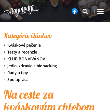
Togg
navig
Kategórie článkov
Kváskové pečenie
Testy a recenzie
KLUB BONVIVÁNOV
Jedlo, zdravie a biohacking
Rady a tipy
Spolupráca
Na ceste za
kváskovým chlebom