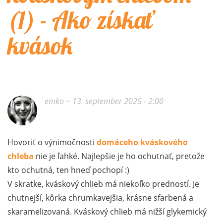
(1) - Ako získať
kvások
emko
~ 13. september 2025 - 2:00
Hovoriť o výnimočnosti
domáceho kváskového
chleba
nie je ľahké. Najlepšie je ho ochutnať, pretože
kto ochutná, ten hneď pochopí :)
V skratke, kváskový chlieb má niekoľko predností. Je
chutnejší, kôrka chrumkavejšia, krásne sfarbená a
skaramelizovaná. Kváskový chlieb má nižší glykemický