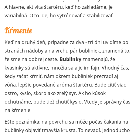
A hlavne, aktivita štartéru, keď ho zakladáme, je
variabilná. O to ide, ho vytrénovať a stabilizovať.
Kŕmenie
Keď na druhý deň, prípadne za dva - tri dni uvidíme po
stranách nádoby a na vrchu pár bubliniek, znamená to,
že sme na dobrej ceste.
Bublinky
znamenajú, že
kvasinky sú aktívne, množia sa a je im fajn. Vhodný čas,
kedy začať kŕmiť, nám okrem bubliniek prezradí aj
vôňa, lepšie povedané aróma štartéru. Bude cítiť viac
ostro, kyslo, skoro ako zrelý syr. Ak ho kúsok
ochutnáme, bude tiež chutiť kyslo. Vtedy je správny čas
na kŕmenie.
Ešte poznámka: na povrchu sa môže počas čakania na
bublinky objaviť tmavšia krusta. To nevadí. Jednoducho