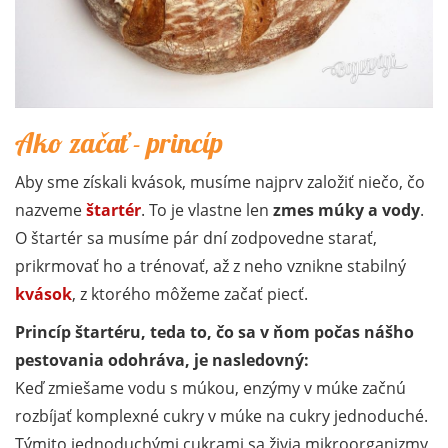
Ako začať - princíp
Aby sme získali kvások, musíme najprv založiť niečo, čo
nazveme
štartér
. To je vlastne len
zmes múky a vody
.
O štartér sa musíme pár dní zodpovedne starať,
prikrmovať ho a trénovať, až z neho vznikne stabilný
kvások
, z ktorého môžeme začať piecť.
Princíp štartéru, teda to, čo sa v ňom počas nášho
pestovania odohráva, je nasledovný:
Keď zmiešame vodu s múkou, enzýmy v múke začnú
rozbíjať komplexné cukry v múke na cukry jednoduché.
Týmito jednoduchými cukrami sa živia mikroorganizmy,