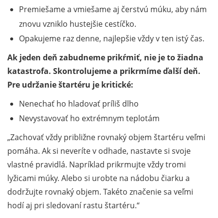
Premiešame a vmiešame aj čerstvú múku, aby nám
znovu vzniklo hustejšie cestíčko.
Opakujeme raz denne, najlepšie vždy v ten istý čas.
Ak jeden deň zabudneme prikŕmiť, nie je to žiadna
katastrofa. Skontrolujeme a prikrmíme ďalší deň.
Pre udržanie štartéru je kritické:
Nenechať ho hladovať príliš dlho
Nevystavovať ho extrémnym teplotám
Zachovať vždy približne rovnaký objem štartéru veľmi
pomáha. Ak si neveríte v odhade, nastavte si svoje
vlastné pravidlá. Napríklad prikrmujte vždy tromi
lyžicami múky. Alebo si urobte na nádobu čiarku a
dodržujte rovnaký objem. Takéto značenie sa veľmi
hodí aj pri sledovaní rastu štartéru.