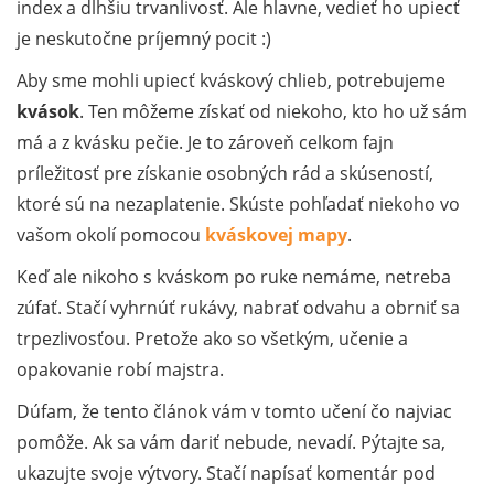
index a dlhšiu trvanlivosť. Ale hlavne, vedieť ho upiecť
je neskutočne príjemný pocit :)
Aby sme mohli upiecť kváskový chlieb, potrebujeme
kvások
. Ten môžeme získať od niekoho, kto ho už sám
má a z kvásku pečie. Je to zároveň celkom fajn
príležitosť pre získanie osobných rád a skúseností,
ktoré sú na nezaplatenie. Skúste pohľadať niekoho vo
vašom okolí pomocou
kváskovej mapy
.
Keď ale nikoho s kváskom po ruke nemáme, netreba
zúfať. Stačí vyhrnúť rukávy, nabrať odvahu a obrniť sa
trpezlivosťou. Pretože ako so všetkým, učenie a
opakovanie robí majstra.
Dúfam, že tento článok vám v tomto učení čo najviac
pomôže. Ak sa vám dariť nebude, nevadí. Pýtajte sa,
ukazujte svoje výtvory. Stačí napísať komentár pod