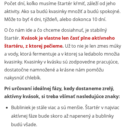
Počet dní, koľko musíme štartér kŕmiť, záleží od jeho
aktivity. Ako sa budú kvasinky množiť a budú spokojné.
Môže to byť 4 dni, týždeň, alebo dokonca 10 dní.
O čo nám ide a čo chceme dosiahnuť, je stabilný
štartér.
Kvások je vlastne len časť plne aktívneho
štartéru, z ktorej pečieme
.
Už to nie je len zmes múky
a vody, ktorá fermentuje a v ktorej sa ledabolo množia
kvasinky. Kvasinky v kvásku sú zodpovedne pracujúce,
dostatočne namnožené a krásne nám pomôžu
nakysnúť chlebík.
Pri určovaní ideálnej fázy, kedy dostaneme zrelý,
aktívny kvások, si treba všímať nasledujúce znaky:
Bubliniek je stále viac a sú menšie. Štartér v najviac
aktívnej fáze bude skoro až napenený a bublinky
budú všade.