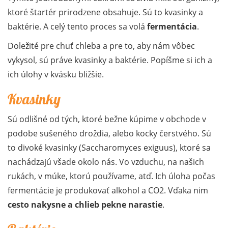
ktoré štartér prirodzene obsahuje. Sú to kvasinky a
baktérie. A celý tento proces sa volá
fermentácia
.
Doležité pre chuť chleba a pre to, aby nám vôbec
vykysol, sú práve kvasinky a baktérie. Popíšme si ich a
ich úlohy v kvásku bližšie.
Kvasinky
Sú odlišné od tých, ktoré bežne kúpime v obchode v
podobe sušeného droždia, alebo kocky čerstvého. Sú
to divoké kvasinky (Saccharomyces exiguus), ktoré sa
nachádzajú všade okolo nás. Vo vzduchu, na našich
rukách, v múke, ktorú používame, atď. Ich úloha počas
fermentácie je produkovať alkohol a CO2. Vďaka nim
cesto nakysne a chlieb pekne narastie
.