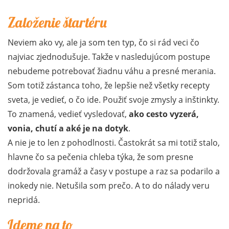
Založenie štartéru
Neviem ako vy, ale ja som ten typ, čo si rád veci čo
najviac zjednodušuje. Takže v nasledujúcom postupe
nebudeme potrebovať žiadnu váhu a presné merania.
Som totiž zástanca toho, že lepšie než všetky recepty
sveta, je vedieť, o čo ide. Použiť svoje zmysly a inštinkty.
To znamená, vedieť vysledovať,
ako cesto vyzerá,
vonia, chutí a aké je na dotyk
.
A nie je to len z pohodlnosti. Častokrát sa mi totiž stalo,
hlavne čo sa pečenia chleba týka, že som presne
dodržovala gramáž a časy v postupe a raz sa podarilo a
inokedy nie. Netušila som prečo. A to do nálady veru
nepridá.
Ideme na to