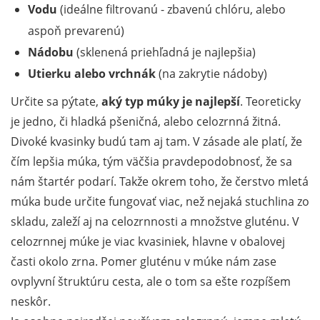
Vodu
(ideálne filtrovanú - zbavenú chlóru, alebo
aspoň prevarenú)
Nádobu
(sklenená priehľadná je najlepšia)
Utierku alebo vrchnák
(na zakrytie nádoby)
Určite sa pýtate,
aký typ múky je najlepší
. Teoreticky
je jedno, či hladká pšeničná, alebo celozrnná žitná.
Divoké kvasinky budú tam aj tam. V zásade ale platí, že
čím lepšia múka, tým väčšia pravdepodobnosť, že sa
nám štartér podarí. Takže okrem toho, že čerstvo mletá
múka bude určite fungovať viac, než nejaká stuchlina zo
skladu, zaleží aj na celozrnnosti a množstve gluténu. V
celozrnnej múke je viac kvasiniek, hlavne v obalovej
časti okolo zrna. Pomer gluténu v múke nám zase
ovplyvní štruktúru cesta, ale o tom sa ešte rozpíšem
neskôr.