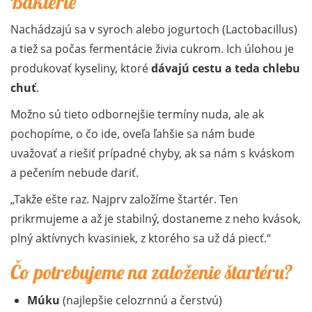
Baktérie
Nachádzajú sa v syroch alebo jogurtoch (Lactobacillus)
a tiež sa počas fermentácie živia cukrom. Ich úlohou je
produkovať kyseliny, ktoré
dávajú cestu a teda chlebu
chuť
.
Možno sú tieto odbornejšie termíny nuda, ale ak
pochopíme, o čo ide, oveľa ľahšie sa nám bude
uvažovať a riešiť prípadné chyby, ak sa nám s kváskom
a pečením nebude dariť.
Takže ešte raz. Najprv založíme štartér. Ten
prikrmujeme a až je stabilný, dostaneme z neho kvások,
plný aktívnych kvasiniek, z ktorého sa už dá piecť.
Čo potrebujeme na založenie štartéru?
Múku
(najlepšie celozrnnú a čerstvú)