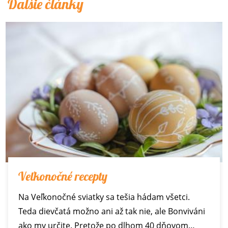
Ďalšie články
Veľkonočné recepty
Na Veľkonočné sviatky sa tešia hádam všetci.
Teda dievčatá možno ani až tak nie, ale Bonviváni
ako my určite. Pretože po dlhom 40 dňovom…