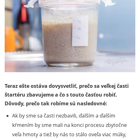
Teraz ešte ostáva dovysvetliť, prečo sa veľkej časti
štartéru zbavujeme a čo s touto časťou robiť.
Dôvody, prečo tak robíme sú nasledovné:
Ak by sme sa časti nezbavili, ďalším a ďalším
kŕmením by sme mali na konci procesu zbytočne
veľa hmoty a tiež by nás to stálo oveľa viac múky,