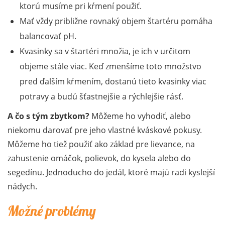
ktorú musíme pri kŕmení použiť.
Mať vždy približne rovnaký objem štartéru pomáha
balancovať pH.
Kvasinky sa v štartéri množia, je ich v určitom
objeme stále viac. Keď zmenšíme toto množstvo
pred ďalším kŕmením, dostanú tieto kvasinky viac
potravy a budú šťastnejšie a rýchlejšie rásť.
A čo s tým zbytkom?
Môžeme ho vyhodiť, alebo
niekomu darovať pre jeho vlastné kváskové pokusy.
Môžeme ho tiež použiť ako základ pre lievance, na
zahustenie omáčok, polievok, do kysela alebo do
segedínu. Jednoducho do jedál, ktoré majú radi kyslejší
nádych.
Možné problémy