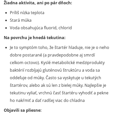
Žiadna aktivita, ani po pár dňoch:
Príliš nízka teplota
Stará múka
Voda obsahujúca fluorid, chlorid
Na povrchu je hnedá tekutina:
Je to symptóm toho, že štartér hladuje, nie je o neho
dobre postarané (a pravdepodobne aj smrdí
celkom octovo). Kyslé metabolické medziprodukty
baktérií rozbíjajú gluténovú štruktúru a voda sa
oddeľuje od múky. Často sa vyskytuje u tekutých
štartérov, alebo ak sú len z bielej múky. Najlepšie je
tekutinu vyliať, vrchnú časť štartéru vyhodiť a pekne
ho nakŕmiť a dať radšej viac do chladna
Objavili sa pliesne: