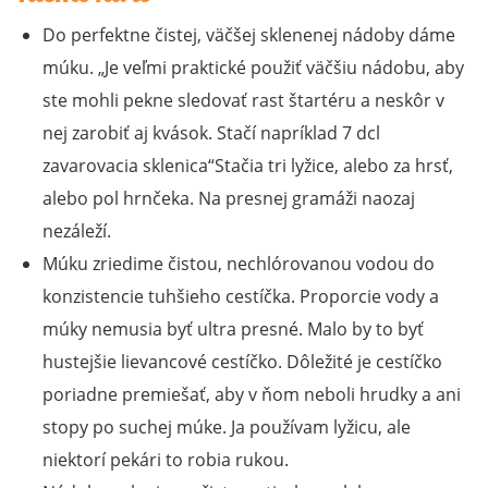
Do perfektne čistej, väčšej sklenenej nádoby dáme
múku.
Je veľmi praktické použiť väčšiu nádobu, aby
ste mohli pekne sledovať rast štartéru a neskôr v
nej zarobiť aj kvások. Stačí napríklad 7 dcl
zavarovacia sklenica
Stačia tri lyžice, alebo za hrsť,
alebo pol hrnčeka. Na presnej gramáži naozaj
nezáleží.
Múku zriedime čistou, nechlórovanou vodou do
konzistencie tuhšieho cestíčka. Proporcie vody a
múky nemusia byť ultra presné. Malo by to byť
hustejšie lievancové cestíčko. Dôležité je cestíčko
poriadne premiešať, aby v ňom neboli hrudky a ani
stopy po suchej múke. Ja používam lyžicu, ale
niektorí pekári to robia rukou.