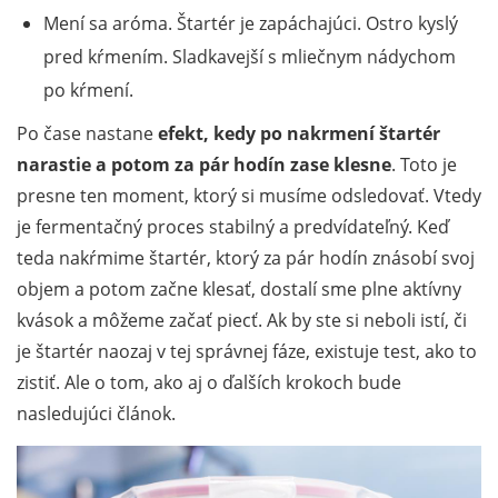
Mení sa aróma. Štartér je zapáchajúci. Ostro kyslý
pred kŕmením. Sladkavejší s mliečnym nádychom
po kŕmení.
Po čase nastane
efekt, kedy po nakrmení štartér
narastie a potom za pár hodín zase klesne
. Toto je
presne ten moment, ktorý si musíme odsledovať. Vtedy
je fermentačný proces stabilný a predvídateľný. Keď
teda nakŕmime štartér, ktorý za pár hodín znásobí svoj
objem a potom začne klesať, dostalí sme plne aktívny
kvások a môžeme začať piecť. Ak by ste si neboli istí, či
je štartér naozaj v tej správnej fáze, existuje test, ako to
zistiť. Ale o tom, ako aj o ďalších krokoch bude
nasledujúci článok.