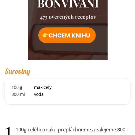
Suroviny
100
g
mak celý
800
ml
voda
100g celého maku prepláchneme a zalejeme 800-