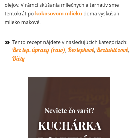
olejov. V rámci skúšania mliečnych alternatív sme
tentokrát po
kokosovom mlieku
doma vyskúšali
mlieko makové.
Tento recept nájdete v nasledujúcich kategóriach:
Bez tep. úpravy (raw)
Bezlepkové
Bezlaktózové
,
,
,
Diéty