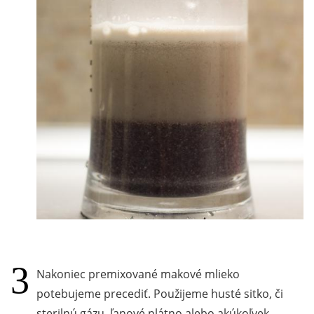
Nakoniec premixované makové mlieko
potebujeme precediť. Použijeme husté sitko, či
sterilnú gázu, ľanové plátno alebo akúkoľvek