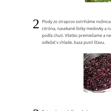
Plody zo strapcov ostriháme nožnica
citróna, nasekané lístky medovky a n
podľa chuti. Všetko premiešame a n
odležať v chlade, baza pustí šťavu.