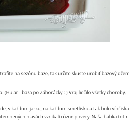
natrafíte na sezónu baze, tak určite skúste urobiť bazový džem
. (Hular - baza po Záhorácky :-) Vraj liečilo všetky choroby,
ade, v každom jarku, na každom smetlisku a tak bolo vínčiska
temnených hlavách vznikali rôzne povery. Naša babka toto