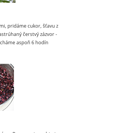
mi, pridáme cukor, šťavu z
astrúhaný čerstvý zázvor -
echáme aspoň 6 hodín