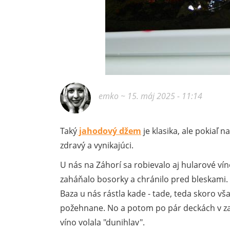
emko
~ 15. máj 2025 - 11:14
Taký
jahodový džem
je klasika, ale pokiaľ 
zdravý a vynikajúci.
U nás na Záhorí sa robievalo aj hularové víno
zaháňalo bosorky a chránilo pred bleskami.
Baza u nás rástla kade - tade, teda skoro vš
požehnane. No a potom po pár deckách v za
víno volala "dunihlav".