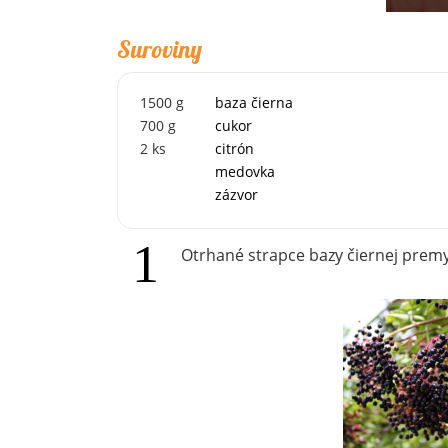
Suroviny
1500
g
baza čierna
700
g
cukor
2
ks
citrón
medovka
zázvor
Otrhané strapce bazy čiernej prem