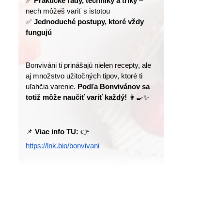
✅ 
Praktické rady, techniky a triky
 – 
nech môžeš variť s istotou
✅ 
Jednoduché postupy, ktoré vždy 
fungujú
Bonviváni ti prinášajú nielen recepty, ale 
aj množstvo užitočných tipov, ktoré ti 
uľahčia varenie. 
Podľa Bonvivánov sa 
totiž môže naučiť variť každý!
 👩‍🍳✨
📌 
Viac info TU:
 👉 
https://lnk.bio/bonvivani