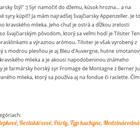
arsky štýl" :) Syr namočiť do džemu, kúsok hrozna... a na
 syry kúpiť? Ja mám najradšej švajčiarsky Appenzeller. Je t
o kravského mlieka. Jeho chuť je ostrá a dĺžkou zrelosti
 so švajčiarským pôvodom, ktorý sa veľmi hodí je Tilsiter Ten
rasklinkami a výraznou arómou. Tilsiter je však vyrobený z
ý s modrou plesňou je aj Bleu d'Auvergne, hutne smotanov
o kravského mlieka a je akousi napodobeninou známeho
ky je farmársky horský syr Fromage de Montagne z Berner Ju
aného mlieka, ktorý sa používa aj na fondue či raclette. Čím
egóriach:
lepkové
Bezlaktózové
Párty
Typ kuchyne
Medzinárodná
,
,
,
,