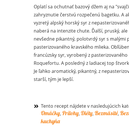
Oplatí sa ochutnať bazový džem aj na "svajči
zahryznutie čerstvú rozpečenú bagetku. A aké
vyzretý alpský horský syr z nepasterizovanéh
naberá na intenzite chute. Ďalší, pruský, ale
nevšedne pikantný, polotvrdý syr s malými p
pasterizovaného kravského mlieka. Obľúben
francúzsky syr, vyrobený z pasterizovanéh
Roquefortu. A posledný z ladiacej top štvor
Je ľahko aromatický, pikantný, z nepasterizov
starší, tým je lepší.
Tento recept nájdete v nasledujúcich kat
Omáčky
Prílohy
Diéty
Bezmäsité
Bez
,
,
,
,
kuchyňa