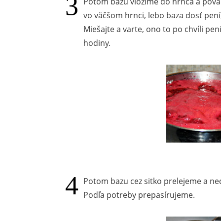
Potom bazu vložíme do hrnca a povar
vo väčšom hrnci, lebo baza dosť pení
Miešajte a varte, ono to po chvíli pen
hodiny.
Potom bazu cez sitko prelejeme a nec
Podľa potreby prepasírujeme.