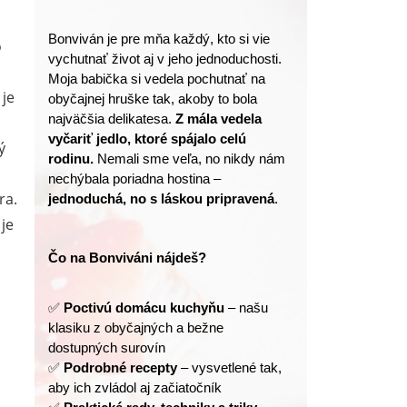
Bonviván je pre mňa každý, kto si vie 
o
vychutnať život aj v jeho jednoduchosti.
Moja babička si vedela pochutnať na 
 je
obyčajnej hruške tak, akoby to bola 
najväčšia delikatesa. 
Z mála vedela 
vyčariť jedlo, ktoré spájalo celú 
ý
rodinu.
 Nemali sme veľa, no nikdy nám 
nechýbala poriadna hostina – 
ra.
jednoduchá, no s láskou pripravená
.
 je
Čo na Bonviváni nájdeš?
✅ 
Poctivú domácu kuchyňu
 – našu 
klasiku z obyčajných a bežne 
dostupných surovín
✅ 
Podrobné recepty
 – vysvetlené tak, 
aby ich zvládol aj začiatočník