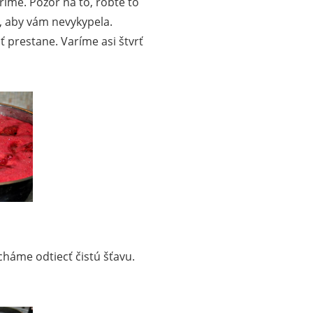
íme. Pozor na to, robte to
, aby vám nevykypela.
iť prestane. Varíme asi štvrť
háme odtiecť čistú šťavu.