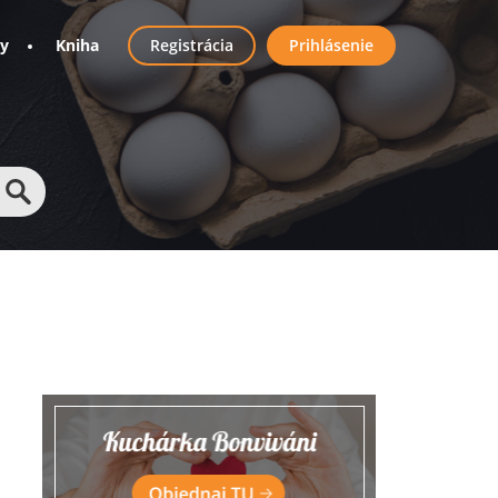
User
ny
Kniha
Registrácia
Prihlásenie
account
menu