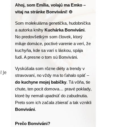
Ahoj, som Emília, volajú ma Emko – 
vitaj na stránke Bonviváni! 🍲
Som molekulárna genetička, hudobníčka 
a autorka knihy
 Kuchárka Bonviváni
. 
No predovšetkým som človek, ktorý 
miluje domáce, poctivé varenie a verí, že 
kuchyňa, kde sa varí s láskou, spája 
ľudí. A presne o tom sú Bonviváni.
Vyskúšala som rôzne diéty a trendy v 
! Je
stravovaní, no vždy ma to ťahalo späť – 
do kuchyne mojej babičky
. Tá vôňa, tie 
chute, ten pocit domova… pravé poklady, 
ktoré by nemali upadnúť do zabudnutia. 
Preto som ich začala zbierať a tak vznikli 
Bonviváni
.
Prečo Bonviváni?