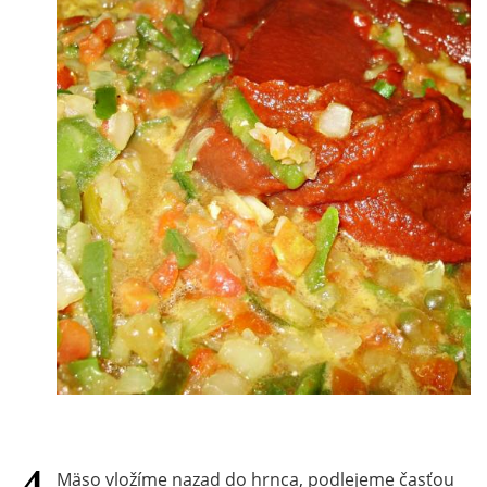
Mäso vložíme nazad do hrnca, podlejeme časťou