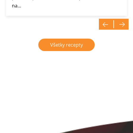
na…
Všetky recepty