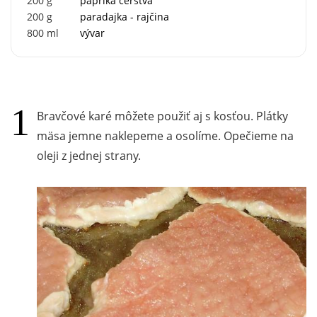
200
g
paprika čerstvá
200
g
paradajka - rajčina
800
ml
vývar
Bravčové karé môžete použiť aj s kosťou. Plátky
mäsa jemne naklepeme a osolíme. Opečieme na
oleji z jednej strany.