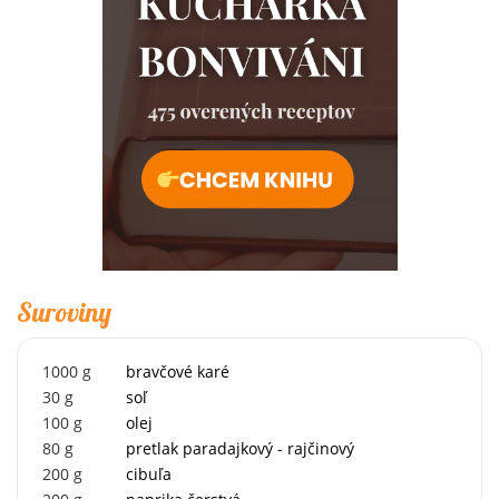
Suroviny
1000
g
bravčové karé
30
g
soľ
100
g
olej
80
g
pretlak paradajkový - rajčinový
200
g
cibuľa