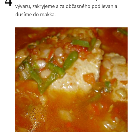
vývaru, zakryjeme a za občasného podlievania
dusíme do mäkka.