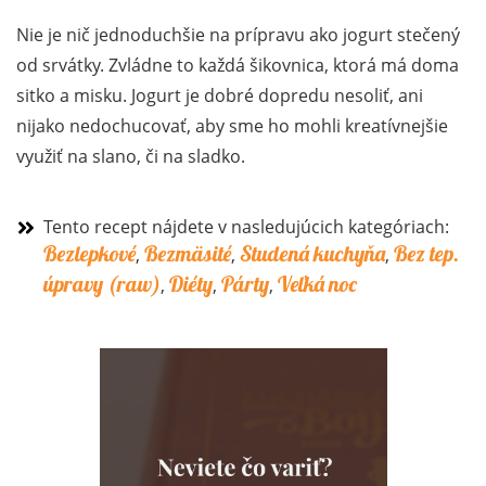
Nie je nič jednoduchšie na prípravu ako jogurt stečený
od srvátky. Zvládne to každá šikovnica, ktorá má doma
sitko a misku. Jogurt je dobré dopredu nesoliť, ani
nijako nedochucovať, aby sme ho mohli kreatívnejšie
využiť na slano, či na sladko.
Tento recept nájdete v nasledujúcich kategóriach:
Bezlepkové
Bezmäsité
Studená kuchyňa
Bez tep.
,
,
,
úpravy (raw)
Diéty
Párty
Veľká noc
,
,
,