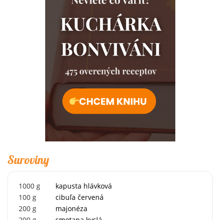
Suroviny
1000
g
kapusta hlávková
100
g
cibuľa červená
200
g
majonéza
200
g
smotana kyslá