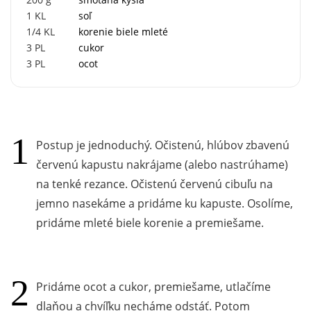
1
KL
soľ
1/4
KL
korenie biele mleté
3
PL
cukor
3
PL
ocot
Postup je jednoduchý. Očistenú, hlúbov zbavenú
červenú kapustu nakrájame (alebo nastrúhame)
na tenké rezance. Očistenú červenú cibuľu na
jemno nasekáme a pridáme ku kapuste. Osolíme,
pridáme mleté biele korenie a premiešame.
Pridáme ocot a cukor, premiešame, utlačíme
dlaňou a chvíľku necháme odstáť. Potom