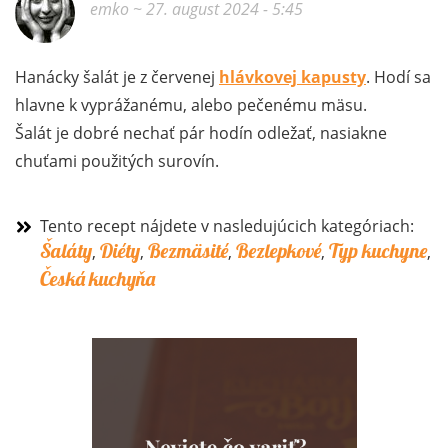
emko
~ 27. august 2024 - 5:45
Hanácky šalát je z červenej
hlávkovej kapusty
. Hodí sa
hlavne k vyprážanému, alebo pečenému mäsu.
Šalát je dobré nechať pár hodín odležať, nasiakne
chuťami použitých surovín.
Tento recept nájdete v nasledujúcich kategóriach:
Šaláty
Diéty
Bezmäsité
Bezlepkové
Typ kuchyne
,
,
,
,
,
Česká kuchyňa