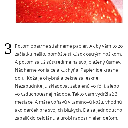
Potom opatrne stiahneme papier. Ak by vám to zo
začiatku nešlo, pomôžte si kúsok ostrým nožíkom.
A potom sa už sústredíme na svoj blažený úsmev.
Nádherne vonia celá kuchyňa. Papier ide krásne
dolu. Koža je ohybná a pekne sa leskne.
Nezabudnite ju skladovať zabalenú vo fólii, alebo
vo vzduchotesnej nádobe. Takto vám vydrží až 3
mesiace. A máte voňavú vitamínovú kožu, vhodnú
ako darček pre svojich blízkych. Dá sa jednoducho
zabaliť do celofánu a urobí radosť nielen deťom.