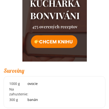
Suroviny
1000
g
ovocie
Na
zahustenie:
300
g
banán