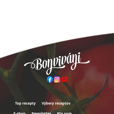
Top recepty
Výbery receptov
Päta
E-shop
Newsletter
Kto som