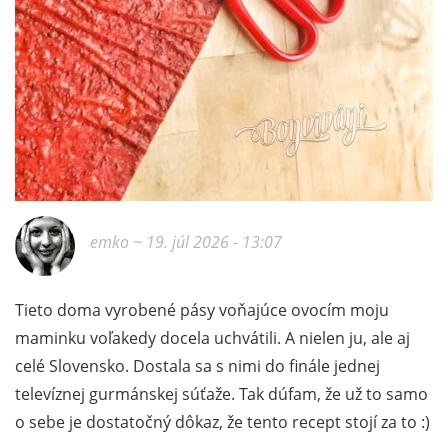
emko
~ 19. júl 2026 - 13:07
Tieto doma vyrobené pásy voňajúce ovocím moju
maminku voľakedy docela uchvátili. A nielen ju, ale aj
celé Slovensko. Dostala sa s nimi do finále jednej
televíznej gurmánskej súťaže. Tak dúfam, že už to samo
o sebe je dostatočný dôkaz, že tento recept stojí za to :)