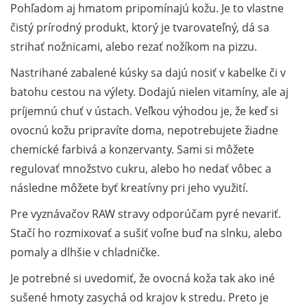
Pohľadom aj hmatom pripomínajú kožu. Je to vlastne
čistý prírodný produkt, ktorý je tvarovateľný, dá sa
strihať nožnicami, alebo rezať nožíkom na pizzu.
Nastrihané zabalené kúsky sa dajú nosiť v kabelke či v
batohu cestou na výlety. Dodajú nielen vitamíny, ale aj
príjemnú chuť v ústach. Veľkou výhodou je, že keď si
ovocnú kožu pripravíte doma, nepotrebujete žiadne
chemické farbivá a konzervanty. Sami si môžete
regulovať množstvo cukru, alebo ho nedať vôbec a
následne môžete byť kreatívny pri jeho využití.
Pre vyznávačov RAW stravy odporúčam pyré nevariť.
Stačí ho rozmixovať a sušiť voľne buď na slnku, alebo
pomaly a dlhšie v chladničke.
Je potrebné si uvedomiť, že ovocná koža tak ako iné
sušené hmoty zasychá od krajov k stredu. Preto je