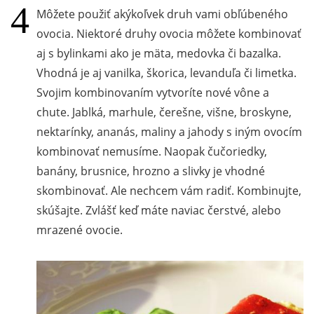
Môžete použiť akýkoľvek druh vami obľúbeného
ovocia. Niektoré druhy ovocia môžete kombinovať
aj s bylinkami ako je mäta, medovka či bazalka.
Vhodná je aj vanilka, škorica, levanduľa či limetka.
Svojim kombinovaním vytvoríte nové vône a
chute. Jablká, marhule, čerešne, višne, broskyne,
nektarínky, ananás, maliny a jahody s iným ovocím
kombinovať nemusíme. Naopak čučoriedky,
banány, brusnice, hrozno a slivky je vhodné
skombinovať. Ale nechcem vám radiť. Kombinujte,
skúšajte. Zvlášť keď máte naviac čerstvé, alebo
mrazené ovocie.