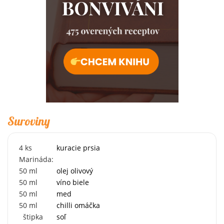
Suroviny
4
ks
kuracie prsia
Marináda:
50
ml
olej olivový
50
ml
víno biele
50
ml
med
50
ml
chilli omáčka
štipka
soľ