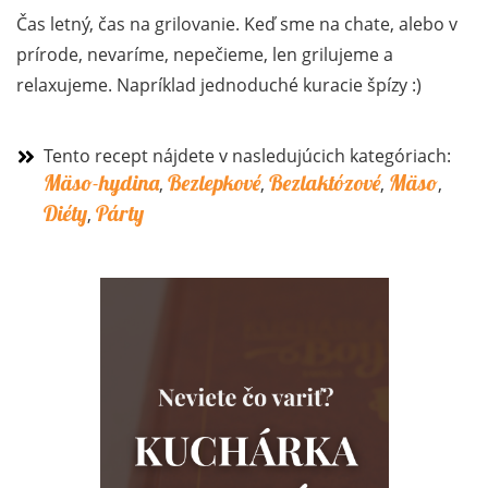
Čas letný, čas na grilovanie. Keď sme na chate, alebo v
prírode, nevaríme, nepečieme, len grilujeme a
relaxujeme. Napríklad jednoduché kuracie špízy :)
Tento recept nájdete v nasledujúcich kategóriach:
Mäso-hydina
Bezlepkové
Bezlaktózové
Mäso
,
,
,
,
Diéty
Párty
,