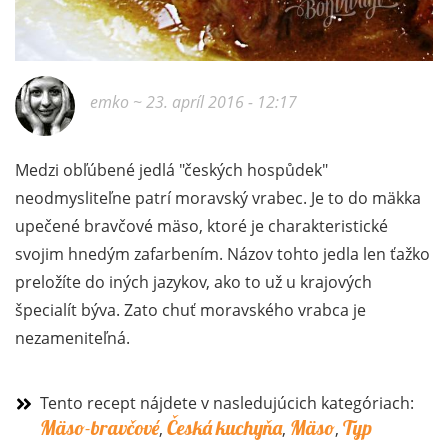
emko
~ 23. apríl 2016 - 12:17
Medzi obľúbené jedlá "českých hospůdek"
neodmysliteľne patrí moravský vrabec. Je to do mäkka
upečené bravčové mäso, ktoré je charakteristické
svojim hnedým zafarbením. Názov tohto jedla len ťažko
preložíte do iných jazykov, ako to už u krajových
špecialít býva. Zato chuť moravského vrabca je
nezameniteľná.
Tento recept nájdete v nasledujúcich kategóriach:
Mäso-bravčové
Česká kuchyňa
Mäso
Typ
,
,
,