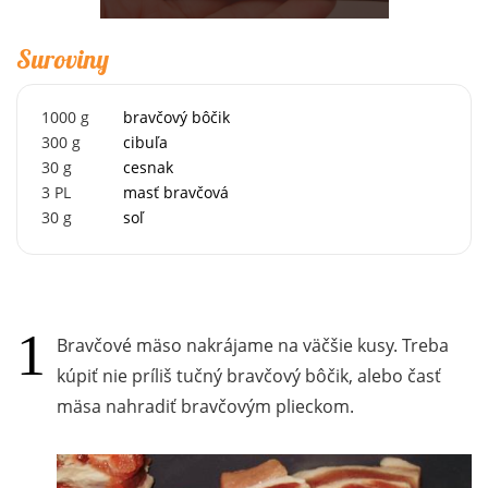
Suroviny
1000
g
bravčový bôčik
300
g
cibuľa
30
g
cesnak
3
PL
masť bravčová
30
g
soľ
Bravčové mäso nakrájame na väčšie kusy. Treba
kúpiť nie príliš tučný bravčový bôčik, alebo časť
mäsa nahradiť bravčovým plieckom.