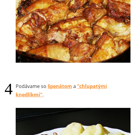
Podávame so
špenátom
a
"chlupatými
knedlíkmi"
.