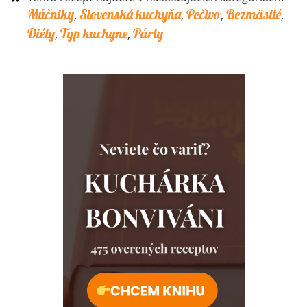
Múčniky
Slovenská kuchyňa
Pečivo
Bezmäsité
,
,
,
,
Diéty
Typ kuchyne
Párty
,
,