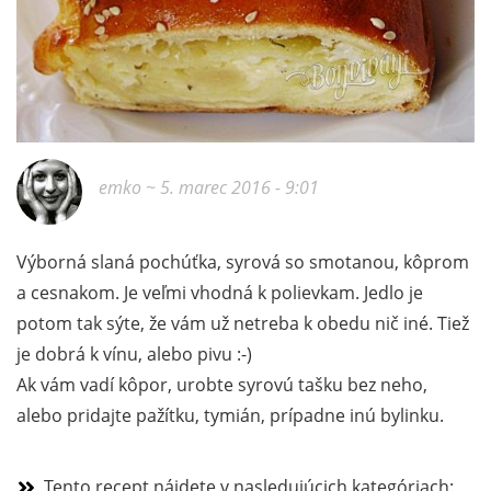
emko
~ 5. marec 2016 - 9:01
Výborná slaná pochúťka, syrová so smotanou, kôprom
a cesnakom. Je veľmi vhodná k polievkam. Jedlo je
potom tak sýte, že vám už netreba k obedu nič iné. Tiež
je dobrá k vínu, alebo pivu :-)
Ak vám vadí kôpor, urobte syrovú tašku bez neho,
alebo pridajte pažítku, tymián, prípadne inú bylinku.
Tento recept nájdete v nasledujúcich kategóriach: