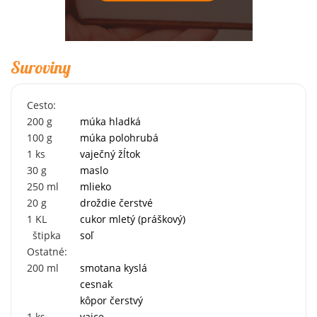
Suroviny
Cesto:
200
g
múka hladká
100
g
múka polohrubá
1
ks
vaječný žĺtok
30
g
maslo
250
ml
mlieko
20
g
droždie čerstvé
1
KL
cukor mletý (práškový)
štipka
soľ
Ostatné:
200
ml
smotana kyslá
cesnak
kôpor čerstvý
1
ks
vajce