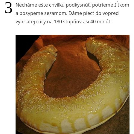
Necháme ešte chvíľku podkysnúť, potrieme žĺtkom
a posypeme sezamom. Dáme piecť do vopred
vyhriatej rúry na 180 stupňov asi 40 minút.