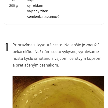
200
g
syr eidam
vaječný žĺtok
semienka sezamové
Pripravíme si kysnuté cesto. Najlepšie je zneužiť
pekárničku. Než nám cesto vykysne, vymiešame
hustú kyslú smotanu s vajcom, čerstvým kôprom
a pretlačeným cesnakom.