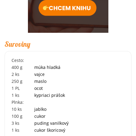
Suroviny
Cesto:
400
g
múka hladká
2
ks
vajce
250
g
maslo
1
PL
ocot
1
ks
kypriaci prášok
Plnka:
10
ks
jablko
100
g
cukor
3
ks
puding vanilkový
1
ks
cukor škoricový