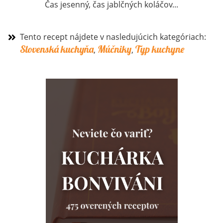
Čas jesenný, čas jablčných koláčov...
Tento recept nájdete v nasledujúcich kategóriach:
Slovenská kuchyňa
Múčniky
Typ kuchyne
,
,