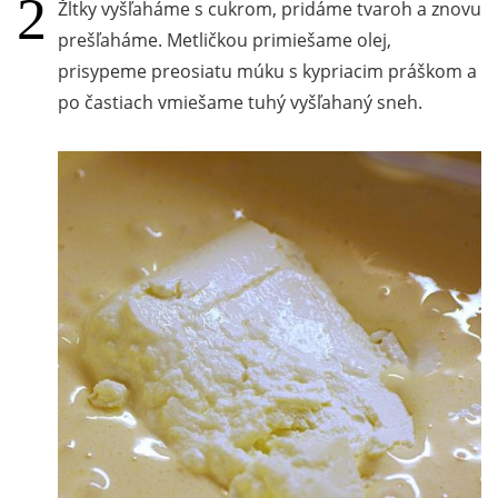
Žĺtky vyšľaháme s cukrom, pridáme tvaroh a znovu
prešľaháme. Metličkou primiešame olej,
prisypeme preosiatu múku s kypriacim práškom a
po častiach vmiešame tuhý vyšľahaný sneh.