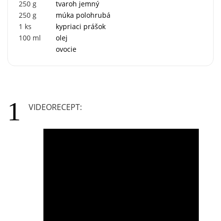
250
g
tvaroh jemný
250
g
múka polohrubá
1
ks
kypriaci prášok
100
ml
olej
ovocie
VIDEORECEPT: