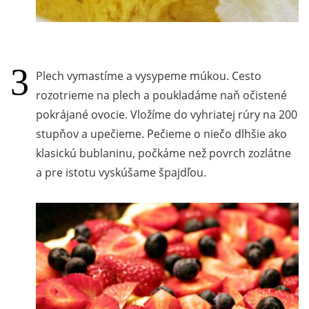
Plech vymastíme a vysypeme múkou. Cesto
rozotrieme na plech a poukladáme naň očistené
pokrájané ovocie. Vložíme do vyhriatej rúry na 200
stupňov a upečieme. Pečieme o niečo dlhšie ako
klasickú bublaninu, počkáme než povrch zozlátne
a pre istotu vyskúšame špajdľou.