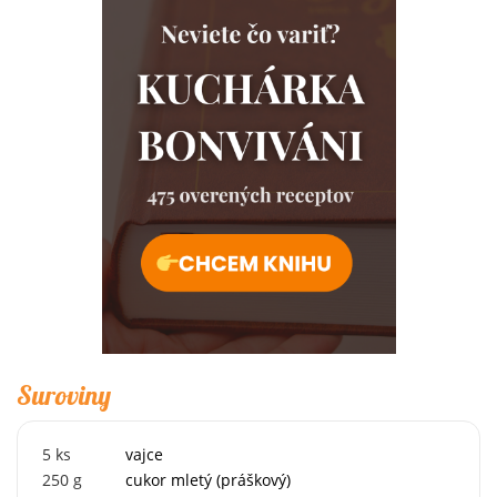
Suroviny
5
ks
vajce
250
g
cukor mletý (práškový)