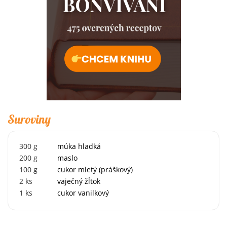
Suroviny
300
g
múka hladká
200
g
maslo
100
g
cukor mletý (práškový)
2
ks
vaječný žĺtok
1
ks
cukor vanilkový