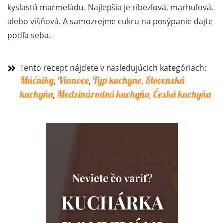
kyslastú marmeládu. Najlepšia je ríbezľová, marhuľová,
alebo višňová. A samozrejme cukru na posýpanie dajte
podľa seba.
Tento recept nájdete v nasledujúcich kategóriach:
Múčniky
Vianoce
Typ kuchyne
Slovenská
,
,
,
kuchyňa
Medzinárodná kuchyňa
Česká kuchyňa
,
,