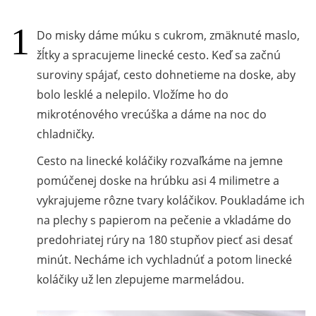
Do misky dáme múku s cukrom, zmäknuté maslo,
žĺtky a spracujeme linecké cesto. Keď sa začnú
suroviny spájať, cesto dohnetieme na doske, aby
bolo lesklé a nelepilo. Vložíme ho do
mikroténového vrecúška a dáme na noc do
chladničky.
Cesto na linecké koláčiky rozvaľkáme na jemne
pomúčenej doske na hrúbku asi 4 milimetre a
vykrajujeme rôzne tvary koláčikov. Poukladáme ich
na plechy s papierom na pečenie a vkladáme do
predohriatej rúry na 180 stupňov piecť asi desať
minút. Necháme ich vychladnúť a potom linecké
koláčiky už len zlepujeme marmeládou.