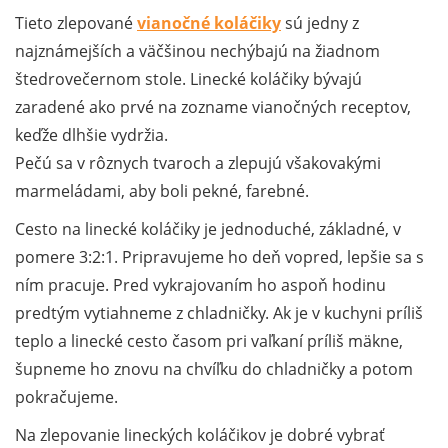
Tieto zlepované
vianočné koláčiky
sú jedny z
najznámejších a väčšinou nechýbajú na žiadnom
štedrovečernom stole. Linecké koláčiky bývajú
zaradené ako prvé na zozname vianočných receptov,
keďže dlhšie vydržia.
Pečú sa v rôznych tvaroch a zlepujú všakovakými
marmeládami, aby boli pekné, farebné.
Cesto na linecké koláčiky je jednoduché, základné, v
pomere 3:2:1. Pripravujeme ho deň vopred, lepšie sa s
ním pracuje. Pred vykrajovaním ho aspoň hodinu
predtým vytiahneme z chladničky. Ak je v kuchyni príliš
teplo a linecké cesto časom pri vaľkaní príliš mäkne,
šupneme ho znovu na chvíľku do chladničky a potom
pokračujeme.
Na zlepovanie lineckých koláčikov je dobré vybrať