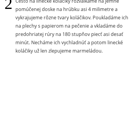
Cesto na linecké koláčiky rozvaľkáme na jemne
pomúčenej doske na hrúbku asi 4 milimetre a
vykrajujeme rôzne tvary koláčikov. Poukladáme ich
na plechy s papierom na pečenie a vkladáme do
predohriatej rúry na 180 stupňov piecť asi desať
minút. Necháme ich vychladnúť a potom linecké
koláčiky už len zlepujeme marmeládou.