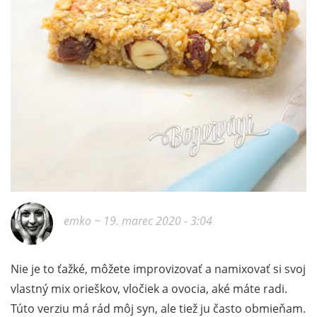
emko
~ 19. marec 2020 - 3:04
Nie je to ťažké, môžete improvizovať a namixovať si svoj
vlastný mix orieškov, vločiek a ovocia, aké máte radi.
Túto verziu má rád môj syn, ale tiež ju často obmieňam.