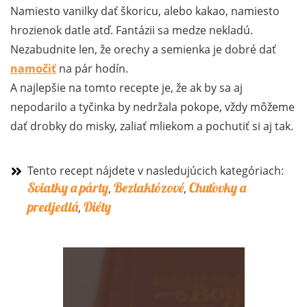
Namiesto vanilky dať škoricu, alebo kakao, namiesto
hrozienok datle atď. Fantázii sa medze nekladú.
Nezabudnite len, že orechy a semienka je dobré dať
namočiť
na pár hodín.
A najlepšie na tomto recepte je, že ak by sa aj
nepodarilo a tyčinka by nedržala pokope, vždy môžeme
dať drobky do misky, zaliať mliekom a pochutiť si aj tak.
Tento recept nájdete v nasledujúcich kategóriach:
Sviatky a párty
Bezlaktózové
Chuťovky a
,
,
predjedlá
Diéty
,