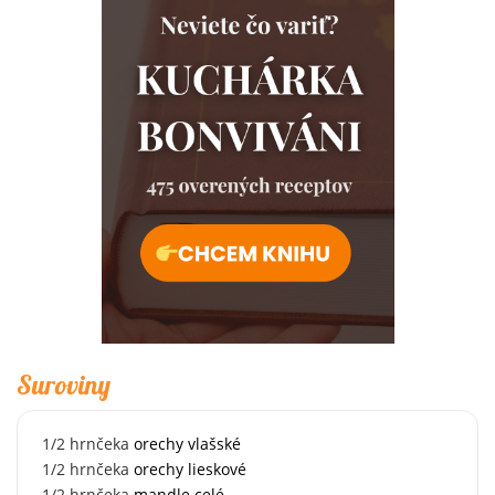
Suroviny
1/2
hrnčeka
orechy vlašské
1/2
hrnčeka
orechy lieskové
1/2
hrnčeka
mandle celé