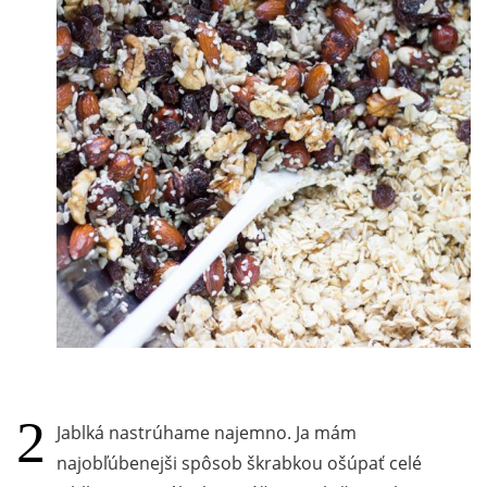
Jablká nastrúhame najemno. Ja mám
najobľúbenejši spôsob škrabkou ošúpať celé