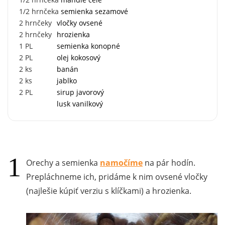
1/2
hrnčeka
semienka sezamové
2
hrnčeky
vločky ovsené
2
hrnčeky
hrozienka
1
PL
semienka konopné
2
PL
olej kokosový
2
ks
banán
2
ks
jablko
2
PL
sirup javorový
lusk vanilkový
Orechy a semienka
namočíme
na pár hodín.
Prepláchneme ich, pridáme k nim ovsené vločky
(najlešie kúpiť verziu s klíčkami) a hrozienka.