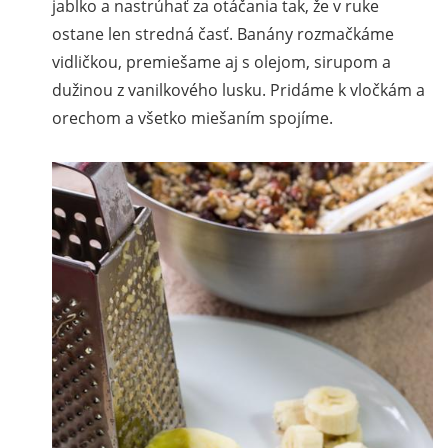
jablko a nastrúhať za otáčania tak, že v ruke
ostane len stredná časť. Banány rozmačkáme
vidličkou, premiešame aj s olejom, sirupom a
dužinou z vanilkového lusku. Pridáme k vločkám a
orechom a všetko miešaním spojíme.