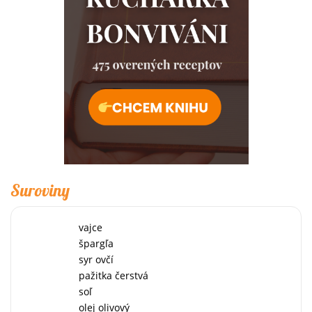
Suroviny
vajce
špargľa
syr ovčí
pažitka čerstvá
soľ
olej olivový