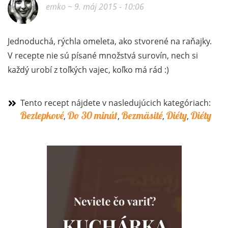
emko
~ 9. máj 2015 - 10:06
Jednoduchá, rýchla omeleta, ako stvorené na raňajky.
V recepte nie sú písané množstvá surovín, nech si
každý urobí z toľkých vajec, koľko má rád :)
Tento recept nájdete v nasledujúcich kategóriach:
Bezlepkové
Do 30 minút
Bezmäsité
Diéty
Diéty
,
,
,
,