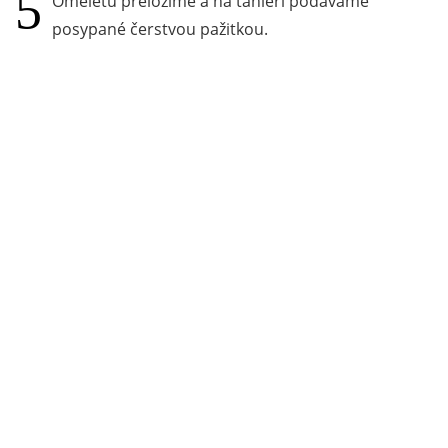
Omeletu preložíme a na tanieri podávame
posypané čerstvou pažitkou.