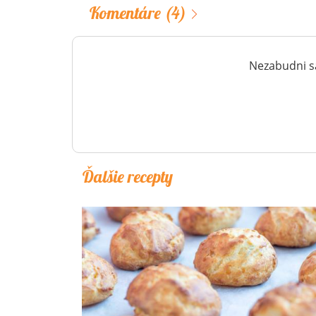
Komentáre
(4)
Nezabudni sa
Ďalšie recepty