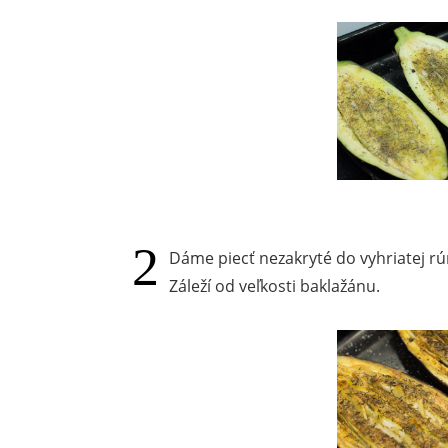
Dáme piecť nezakryté do vyhriatej rúr
Záleží od veľkosti baklažánu.