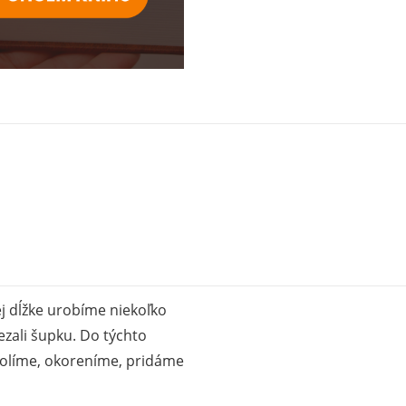
ej dĺžke urobíme niekoľko
zali šupku. Do týchto
solíme, okoreníme, pridáme