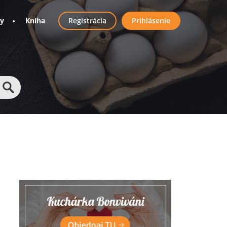
User
ny
Kniha
Registrácia
Prihlásenie
account
menu