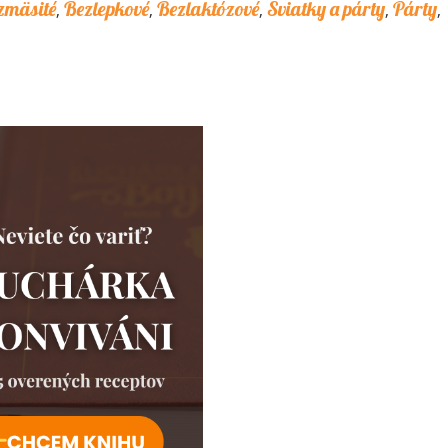
zmäsité
Bezlepkové
Bezlaktózové
Sviatky a párty
Párty
,
,
,
,
,