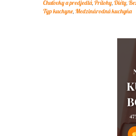
Chuťovky a predjedlá
Prílohy
Diéty
Be
,
,
,
Typ kuchyne
Medzinárodná kuchyňa
,