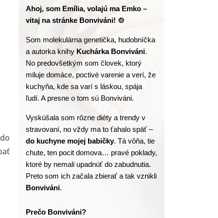
Ahoj, som Emília, volajú ma Emko – 
vitaj na stránke Bonviváni! 🍲
Som molekulárna genetička, hudobníčka 
a autorka knihy
 Kuchárka Bonviváni
. 
No predovšetkým som človek, ktorý 
miluje domáce, poctivé varenie a verí, že 
kuchyňa, kde sa varí s láskou, spája 
ľudí. A presne o tom sú Bonviváni.
Vyskúšala som rôzne diéty a trendy v 
stravovaní, no vždy ma to ťahalo späť – 
 do
do kuchyne mojej babičky
. Tá vôňa, tie 
pať
chute, ten pocit domova… pravé poklady, 
ktoré by nemali upadnúť do zabudnutia. 
Preto som ich začala zbierať a tak vznikli 
Bonviváni
.
Prečo Bonviváni?