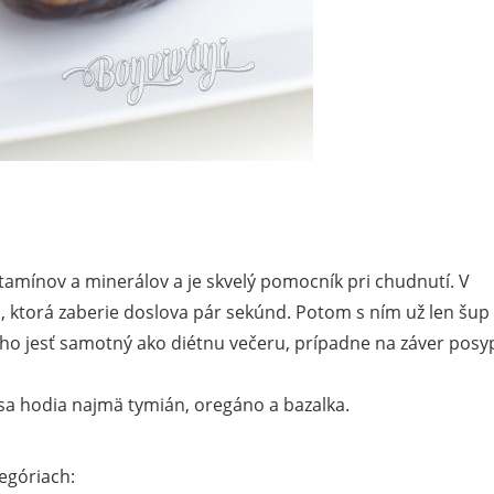
itamínov a minerálov a je skvelý pomocník pri chudnutí. V
, ktorá zaberie doslova pár sekúnd. Potom s ním už len šup
e ho jesť samotný ako diétnu večeru, prípadne na záver posy
 sa hodia najmä tymián, oregáno a bazalka.
egóriach: