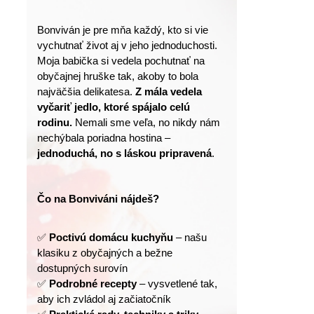
Bonviván je pre mňa každý, kto si vie 
vychutnať život aj v jeho jednoduchosti.
Moja babička si vedela pochutnať na 
obyčajnej hruške tak, akoby to bola 
najväčšia delikatesa. 
Z mála vedela 
vyčariť jedlo, ktoré spájalo celú 
rodinu.
 Nemali sme veľa, no nikdy nám 
nechýbala poriadna hostina – 
jednoduchá, no s láskou pripravená
.
Čo na Bonviváni nájdeš?
✅ 
Poctivú domácu kuchyňu
 – našu 
klasiku z obyčajných a bežne 
dostupných surovín
✅ 
Podrobné recepty
 – vysvetlené tak, 
aby ich zvládol aj začiatočník