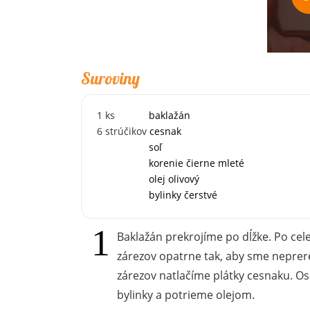
Suroviny
1
ks
baklažán
6
strúčikov
cesnak
soľ
korenie čierne mleté
olej olivový
bylinky čerstvé
Baklažán prekrojíme po dĺžke. Po cel
zárezov opatrne tak, aby sme neprere
zárezov natlačíme plátky cesnaku. O
bylinky a potrieme olejom.