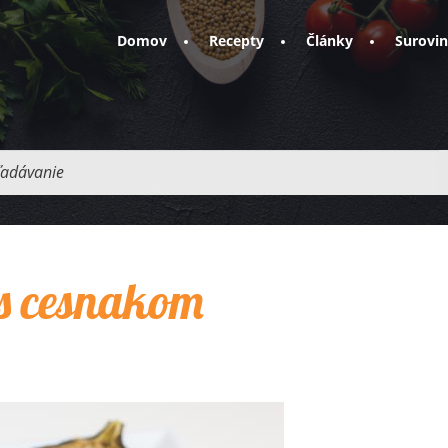
Domov
Recepty
Články
Surovi
adávanie
s cesnakom