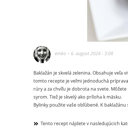
emko
~ 6. august 2024 - 3:08
Baklažán je skvelá zelenina. Obsahuje veľa v
tomto recepte je veľmi jednoduchá príprava
rúry a za chvíľu je dobrota na svete. Môžet
syrom. Tiež je skvelý ako príloha k mäsku.
Bylinky použite vaše obľúbené. K baklažánu
Tento recept nájdete v nasledujúcich kat