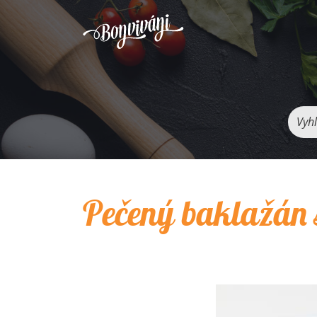
Vyhľ
Pečený baklažán 