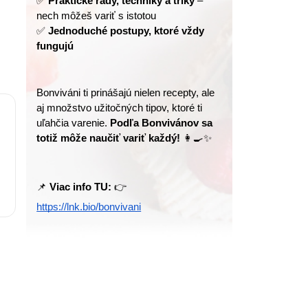
✅ 
Praktické rady, techniky a triky
 – 
nech môžeš variť s istotou
✅ 
Jednoduché postupy, ktoré vždy 
fungujú
Bonviváni ti prinášajú nielen recepty, ale 
aj množstvo užitočných tipov, ktoré ti 
uľahčia varenie. 
Podľa Bonvivánov sa 
totiž môže naučiť variť každý!
 👩‍🍳✨
📌 
Viac info TU:
 👉 
https://lnk.bio/bonvivani