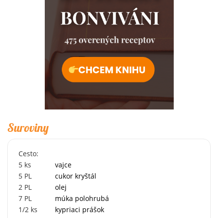
Suroviny
Cesto:
5
ks
vajce
5
PL
cukor kryštál
2
PL
olej
7
PL
múka polohrubá
1/2
ks
kypriaci prášok