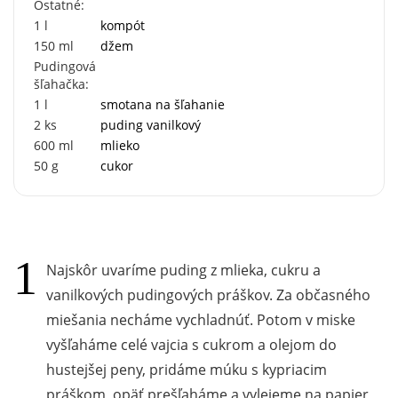
Ostatné:
1
l
kompót
150
ml
džem
Pudingová
šľahačka:
1
l
smotana na šľahanie
2
ks
puding vanilkový
600
ml
mlieko
50
g
cukor
Najskôr uvaríme puding z mlieka, cukru a
vanilkových pudingových práškov. Za občasného
miešania necháme vychladnúť. Potom v miske
vyšľaháme celé vajcia s cukrom a olejom do
hustejšej peny, pridáme múku s kypriacim
práškom, opäť prešľaháme a vylejeme na papier