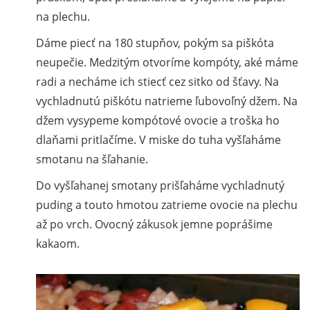
na plechu.
Dáme piecť na 180 stupňov, pokým sa piškóta
neupečie. Medzitým otvoríme kompóty, aké máme
radi a necháme ich stiecť cez sitko od šťavy. Na
vychladnutú piškótu natrieme ľubovoľný džem. Na
džem vysypeme kompótové ovocie a troška ho
dlaňami pritlačíme. V miske do tuha vyšľaháme
smotanu na šľahanie.
Do vyšľahanej smotany prišľaháme vychladnutý
puding a touto hmotou zatrieme ovocie na plechu
až po vrch. Ovocný zákusok jemne poprášime
kakaom.