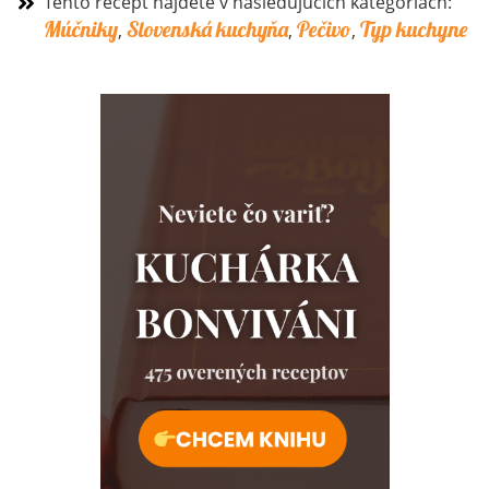
Tento recept nájdete v nasledujúcich kategóriach:
Múčniky
Slovenská kuchyňa
Pečivo
Typ kuchyne
,
,
,