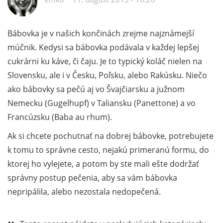
Bábovka je v našich končinách zrejme najznámejší
múčnik. Kedysi sa bábovka podávala v každej lepšej
cukrárni ku káve, či čaju. Je to typický koláč nielen na
Slovensku, ale i v Česku, Poľsku, alebo Rakúsku. Niečo
ako bábovky sa pečú aj vo Švajčiarsku a južnom
Nemecku (Gugelhupf) v Taliansku (Panettone) a vo
Francúzsku (Baba au rhum).
Ak si chcete pochutnať na dobrej bábovke, potrebujete
k tomu to správne cesto, nejakú primeranú formu, do
ktorej ho vylejete, a potom by ste mali ešte dodržať
správny postup pečenia, aby sa vám bábovka
nepripálila, alebo nezostala nedopečená.