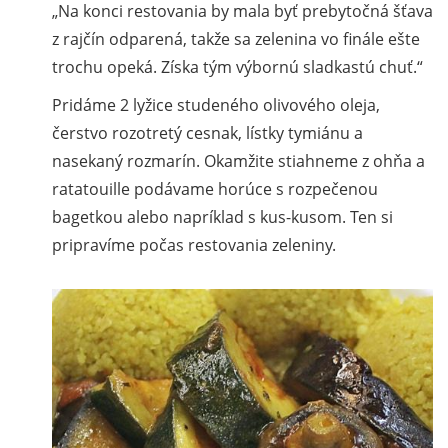
Na konci restovania by mala byť prebytočná šťava
z rajčín odparená, takže sa zelenina vo finále ešte
trochu opeká. Získa tým výbornú sladkastú chuť.
Pridáme 2 lyžice studeného olivového oleja,
čerstvo rozotretý cesnak, lístky tymiánu a
nasekaný rozmarín. Okamžite stiahneme z ohňa a
ratatouille podávame horúce s rozpečenou
bagetkou alebo napríklad s kus-kusom. Ten si
pripravíme počas restovania zeleniny.