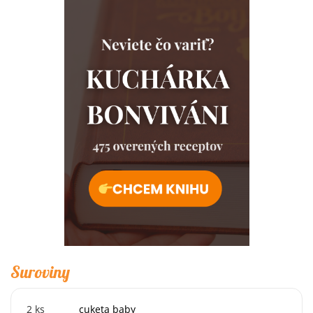
Suroviny
2
ks
cuketa baby