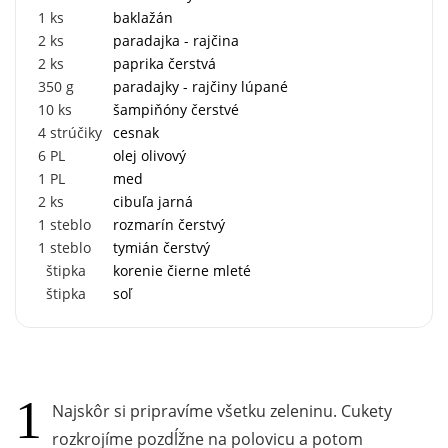
1
ks
baklažán
2
ks
paradajka - rajčina
2
ks
paprika čerstvá
350
g
paradajky - rajčiny lúpané
10
ks
šampiňóny čerstvé
4
strúčiky
cesnak
6
PL
olej olivový
1
PL
med
2
ks
cibuľa jarná
1
steblo
rozmarín čerstvý
1
steblo
tymián čerstvý
štipka
korenie čierne mleté
štipka
soľ
Najskôr si pripravíme všetku zeleninu. Cukety
rozkrojíme pozdĺžne na polovicu a potom