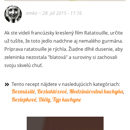
emko
~ 28. júl 2015 - 11:16
Ak ste videli francúzsky kreslený film Ratatouille, určite
už tušíte, že toto jedlo nadchne aj nemalého gurmána.
Príprava ratatouille je rýchla. Žiadne dlhé dusenie, aby
zeleninka nezostala "blatová" a suroviny si zachovali
svoju skvelú chuť.
Tento recept nájdete v nasledujúcich kategóriach:
Bezmäsité
Bezlaktózové
Medzinárodná kuchyňa
,
,
,
Bezlepkové
Diéty
Typ kuchyne
,
,