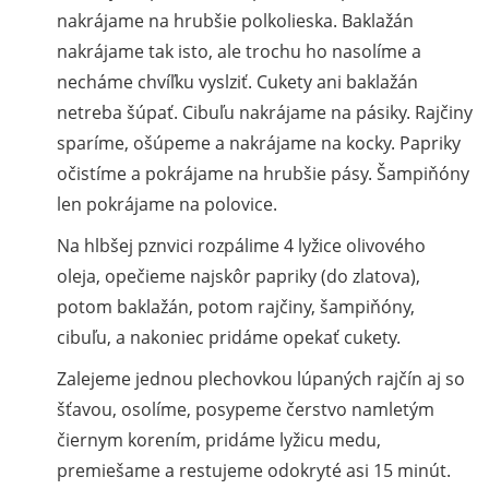
nakrájame na hrubšie polkolieska. Baklažán
nakrájame tak isto, ale trochu ho nasolíme a
necháme chvíľku vyslziť. Cukety ani baklažán
netreba šúpať. Cibuľu nakrájame na pásiky. Rajčiny
sparíme, ošúpeme a nakrájame na kocky. Papriky
očistíme a pokrájame na hrubšie pásy. Šampiňóny
len pokrájame na polovice.
Na hlbšej pznvici rozpálime 4 lyžice olivového
oleja, opečieme najskôr papriky (do zlatova),
potom baklažán, potom rajčiny, šampiňóny,
cibuľu, a nakoniec pridáme opekať cukety.
Zalejeme jednou plechovkou lúpaných rajčín aj so
šťavou, osolíme, posypeme čerstvo namletým
čiernym korením, pridáme lyžicu medu,
premiešame a restujeme odokryté asi 15 minút.