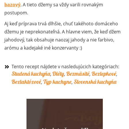
bazový
. A tieto džemy sa vždy varili rovnakým
postupom.
Aj keď príprava trvá dlhšie, chuť takéhoto domáceho
džemu je neprekonateľná. A hlavne viem, že keď džem
jahodový, tak obsahuje naozaj jahody a nie farbivo,
arómu a kadejaké iné konzervanty :)
Tento recept nájdete v nasledujúcich kategóriach:
Studená kuchyňa
Diéty
Bezmäsité
Bezlepkové
,
,
,
,
Bezlaktózové
Typ kuchyne
Slovenská kuchyňa
,
,