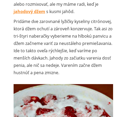
alebo rozmixovať, ale my máme radi, keď je
jahodový džem
s kusmi jahôd.
Pridáme dve zarovnané lyžičky kyseliny citrónovej,
ktorá džem ochutí a zároveň konzervuje. Tak asi zo
tri-štyri naberačky vyberieme na hlbokú panvicu a
džem začneme variť za neustáleho premiešavania.
Ide to takto oveľa rýchlejšie, keď varíme po
menších dávkach. Jahody zo začiatku varenia dosť
penia, ale nič sa nedeje. Varením začne džem
hustnúť a pena zmizne.