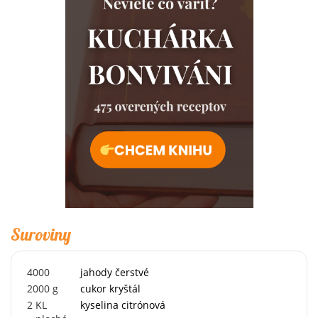
Suroviny
4000
jahody čerstvé
2000
g
cukor kryštál
2
KL
kyselina citrónová