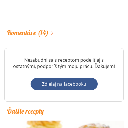
Komentáre
(14)
Nezabudni sa s receptom podeliť aj s
ostatnými, podporíš tým moju prácu. Ďakujem!
Zdielaj na facebooku
Ďalšie recepty