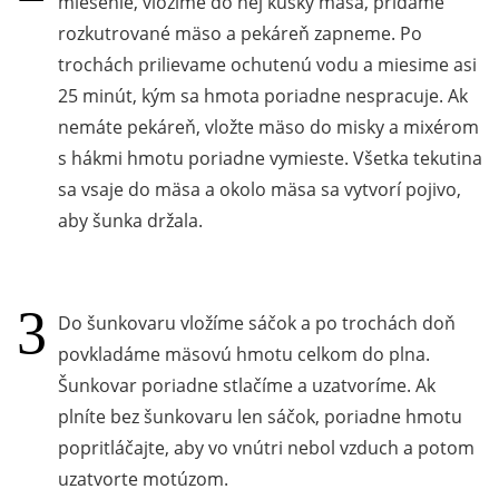
miesenie, vložíme do nej kúsky mäsa, pridáme
rozkutrované mäso a pekáreň zapneme. Po
trochách prilievame ochutenú vodu a miesime asi
25 minút, kým sa hmota poriadne nespracuje. Ak
nemáte pekáreň, vložte mäso do misky a mixérom
s hákmi hmotu poriadne vymieste. Všetka tekutina
sa vsaje do mäsa a okolo mäsa sa vytvorí pojivo,
aby šunka držala.
Do šunkovaru vložíme sáčok a po trochách doň
povkladáme mäsovú hmotu celkom do plna.
Šunkovar poriadne stlačíme a uzatvoríme. Ak
plníte bez šunkovaru len sáčok, poriadne hmotu
popritláčajte, aby vo vnútri nebol vzduch a potom
uzatvorte motúzom.