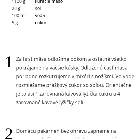
1100
g
kuracie mäso
23
g
soľ
100
ml
voda
5
g
cukor
Za hrsť mäsa odložíme bokom a ostatné všetko
pokrájame na väčšie kúsky. Odloženú časť mäsa
poriadne rozkutrujeme v mixéri s nožíkmi. Vo vode
rozmiešame práškový cukor so soľou. Orientačne
je to asi 1 zarovnaná kávová lyžička cukru a 4
zarovnané kávové lyžičky soli.
Domácu pekárneň bez ohrevu zapneme na