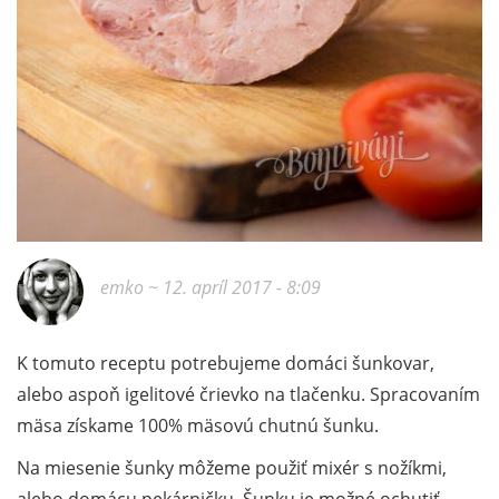
emko
~ 12. apríl 2017 - 8:09
K tomuto receptu potrebujeme domáci šunkovar,
alebo aspoň igelitové črievko na tlačenku. Spracovaním
mäsa získame 100% mäsovú chutnú šunku.
Na miesenie šunky môžeme použiť mixér s nožíkmi,
alebo domácu pekárničku. Šunku je možné ochutiť