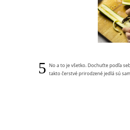
No a to je všetko. Dochuťte podľa seb
takto čerstvé prirodzené jedlá sú sa