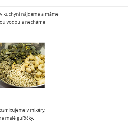
é v kuchyni nájdeme a máme
stou vodou a necháme
rozmixujeme v mixéry.
e malé guľôčky.