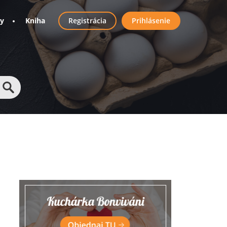
User
ny
Kniha
Registrácia
Prihlásenie
account
menu