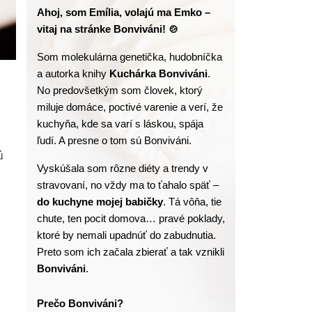
Ahoj, som Emília, volajú ma Emko – 
vitaj na stránke Bonviváni! 🍲
Som molekulárna genetička, hudobníčka 
a autorka knihy
 Kuchárka Bonviváni
. 
No predovšetkým som človek, ktorý 
miluje domáce, poctivé varenie a verí, že 
kuchyňa, kde sa varí s láskou, spája 
ľudí. A presne o tom sú Bonviváni.
ú
Vyskúšala som rôzne diéty a trendy v 
stravovaní, no vždy ma to ťahalo späť – 
do kuchyne mojej babičky
. Tá vôňa, tie 
chute, ten pocit domova… pravé poklady, 
ktoré by nemali upadnúť do zabudnutia. 
Preto som ich začala zbierať a tak vznikli 
Bonviváni
.
Prečo Bonviváni?