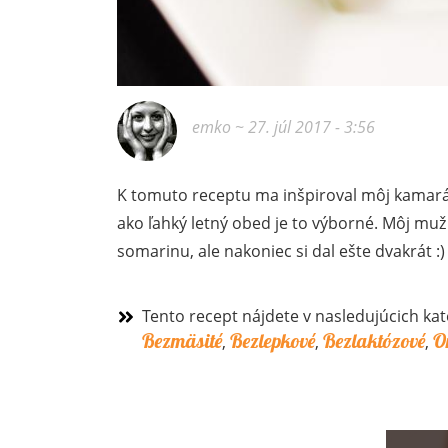
emko
~ 27. júl 2017 - 3:56
K tomuto receptu ma inšpiroval môj kamarát
ako ľahký letný obed je to výborné. Môj muž
somarinu, ale nakoniec si dal ešte dvakrát :)
Tento recept nájdete v nasledujúcich kat
Bezmäsité
Bezlepkové
Bezlaktózové
O
,
,
,