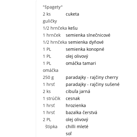
"špagety"
2
ks
cuketa
guličky
1/2
hrnčeka
kešu
1
hrnček
semienka slnečnicové
1/2
hrnčeka
semienka dyňové
1
PL
semienka konopné
1
PL
olej olivový
1
PL
omáčka tamari
omáčka
250
g
paradajky - rajčiny cherry
1
hrsť
paradajky - rajčiny sušené
2
ks
cibuľa jarná
1
strúčik
cesnak
1
hrsť
hrozienka
1
hrsť
bazalka čerstvá
2
PL
olej olivový
štipka
chilli mleté
soľ