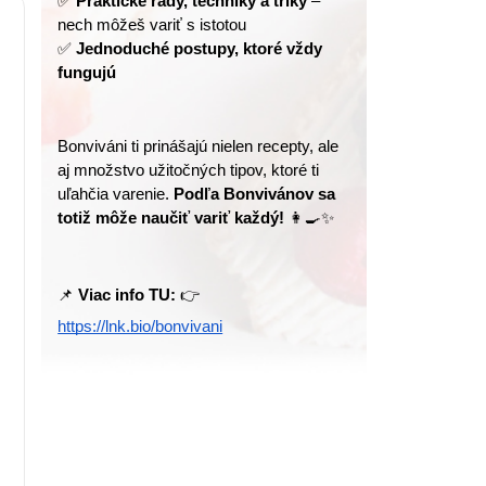
✅ 
Praktické rady, techniky a triky
 – 
nech môžeš variť s istotou
✅ 
Jednoduché postupy, ktoré vždy 
fungujú
Bonviváni ti prinášajú nielen recepty, ale 
aj množstvo užitočných tipov, ktoré ti 
uľahčia varenie. 
Podľa Bonvivánov sa 
totiž môže naučiť variť každý!
 👩‍🍳✨
📌 
Viac info TU:
 👉 
https://lnk.bio/bonvivani