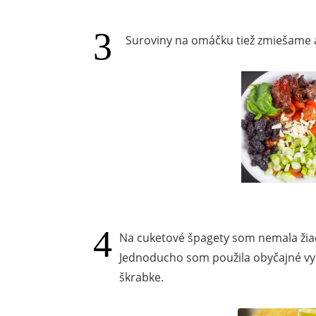
Suroviny na omáčku tiež zmiešame 
Na cuketové špagety som nemala žiad
Jednoducho som použila obyčajné vy
škrabke.