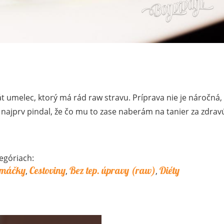
 umelec, ktorý má rád raw stravu. Príprava nie je náročná,
 najprv pindal, že čo mu to zase naberám na tanier za zdrav
egóriach:
máčky
Cestoviny
Bez tep. úpravy (raw)
Diéty
,
,
,