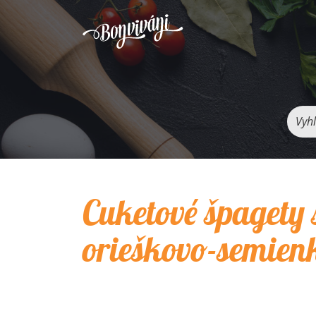
Vyhľ
Cuketové špagety 
orieškovo-semien