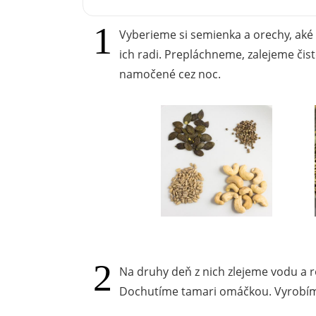
Vyberieme si semienka a orechy, ak
ich radi. Prepláchneme, zalejeme či
namočené cez noc.
Na druhy deň z nich zlejeme vodu a 
Dochutíme tamari omáčkou. Vyrobím