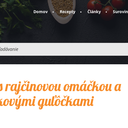
Domov
Recepty
Články
Surovi
adávanie
s rajčinovou omáčkou a
kovými guľôčkami