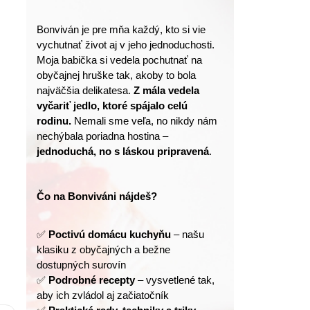
Bonviván je pre mňa každý, kto si vie 
vychutnať život aj v jeho jednoduchosti.
Moja babička si vedela pochutnať na 
obyčajnej hruške tak, akoby to bola 
najväčšia delikatesa. 
Z mála vedela 
vyčariť jedlo, ktoré spájalo celú 
rodinu.
 Nemali sme veľa, no nikdy nám 
nechýbala poriadna hostina – 
jednoduchá, no s láskou pripravená
.
Čo na Bonviváni nájdeš?
✅ 
Poctivú domácu kuchyňu
 – našu 
klasiku z obyčajných a bežne 
dostupných surovín
✅ 
Podrobné recepty
 – vysvetlené tak, 
aby ich zvládol aj začiatočník