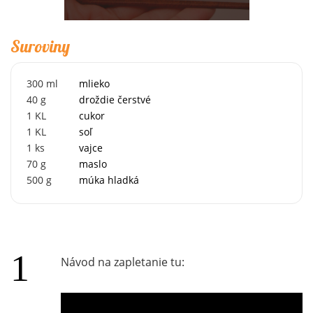
Suroviny
300
ml
mlieko
40
g
droždie čerstvé
1
KL
cukor
1
KL
soľ
1
ks
vajce
70
g
maslo
500
g
múka hladká
Návod na zapletanie tu: