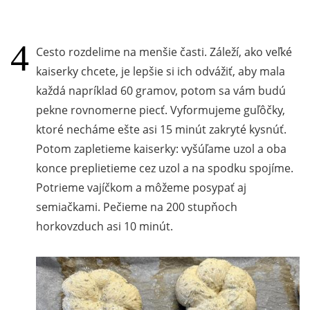
Cesto rozdelime na menšie časti. Záleží, ako veľké
kaiserky chcete, je lepšie si ich odvážiť, aby mala
každá napríklad 60 gramov, potom sa vám budú
pekne rovnomerne piecť. Vyformujeme guľôčky,
ktoré necháme ešte asi 15 minút zakryté kysnúť.
Potom zapletieme kaiserky: vyšúľame uzol a oba
konce preplietieme cez uzol a na spodku spojíme.
Potrieme vajíčkom a môžeme posypať aj
semiačkami. Pečieme na 200 stupňoch
horkovzduch asi 10 minút.