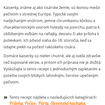
Kaiserky, známe aj ako cisárske žemle, sú ikonou medzi
pečivom v strednej Európe. Typické svojím
nadýchaným vnútrom, jemne chrumkavou kôrkou a
charakteristickým vzorom hviezdy na povrchu, patria k
obľúbeným voľbám na raňajky, desiatu či ako príloha k
polievkam. Ich pôvod siaha do 18. storočia, keď sa
údajne piekli na počesť rakúskeho cisára.
Domáce kaiserky sú nielen chutné, ale aj oveľa zdravšie
než kupované verzie, a pritom ich príprava nie je zložitá.
Vyskúšajte si tento recept s jednoduchým zapletaním
a
potešte svojich blízkych lahodným, čerstvo upečeným
pečivom.
Tento recept nájdete v nasledujúcich kategóriach:
Prílohy
Pečivo
Párty
Slovenská kuchyňa
,
,
,
,