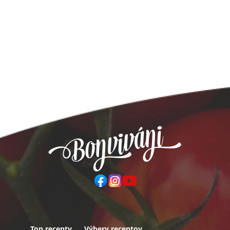
Top recepty
Výbery receptov