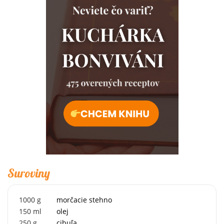
Suroviny
1000
g
morčacie stehno
150
ml
olej
250
g
cibuľa