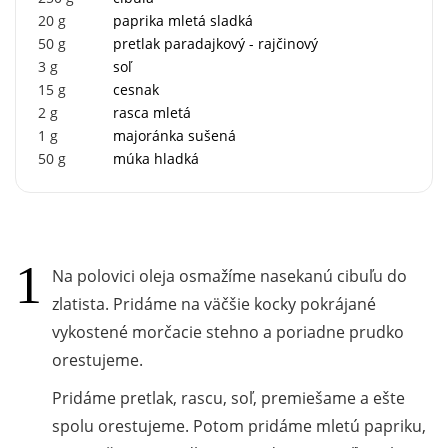
20
g
paprika mletá sladká
50
g
pretlak paradajkový - rajčinový
3
g
soľ
15
g
cesnak
2
g
rasca mletá
1
g
majoránka sušená
50
g
múka hladká
Na polovici oleja osmažíme nasekanú cibuľu do
zlatista. Pridáme na väčšie kocky pokrájané
vykostené morčacie stehno a poriadne prudko
orestujeme.
Pridáme pretlak, rascu, soľ, premiešame a ešte
spolu orestujeme. Potom pridáme mletú papriku,