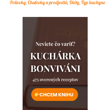
Polievky
Chuťovky a predjedlá
Diéty
Typ kuchyne
,
,
,