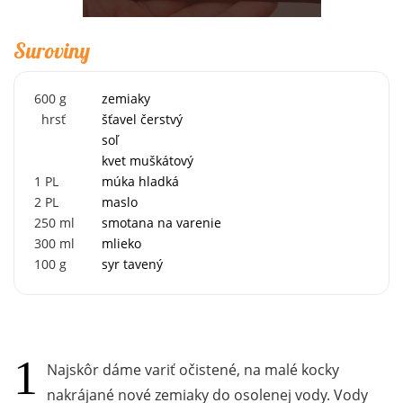
Suroviny
600
g
zemiaky
hrsť
šťavel čerstvý
soľ
kvet muškátový
1
PL
múka hladká
2
PL
maslo
250
ml
smotana na varenie
300
ml
mlieko
100
g
syr tavený
Najskôr dáme variť očistené, na malé kocky
nakrájané nové zemiaky do osolenej vody. Vody