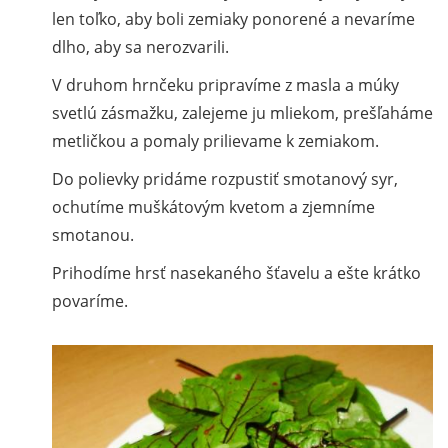
len toľko, aby boli zemiaky ponorené a nevaríme
dlho, aby sa nerozvarili.
V druhom hrnčeku pripravíme z masla a múky
svetlú zásmažku, zalejeme ju mliekom, prešľaháme
metličkou a pomaly prilievame k zemiakom.
Do polievky pridáme rozpustiť smotanový syr,
ochutíme muškátovým kvetom a zjemníme
smotanou.
Prihodíme hrsť nasekaného šťavelu a ešte krátko
povaríme.