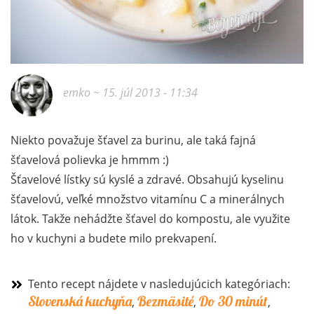
emko
~ 15. júl 2013 - 11:34
Niekto považuje šťavel za burinu, ale taká fajná
šťavelová polievka je hmmm :)
Šťavelové lístky sú kyslé a zdravé. Obsahujú kyselinu
šťavelovú, veľké množstvo vitamínu C a minerálnych
látok. Takže nehádžte šťavel do kompostu, ale využite
ho v kuchyni a budete milo prekvapení.
Tento recept nájdete v nasledujúcich kategóriach:
Slovenská kuchyňa
Bezmäsité
Do 30 minút
,
,
,