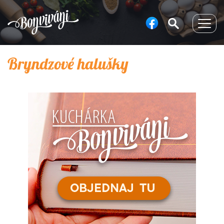
Togg
navig
Bryndzové halušky