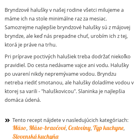
Bryndzové halušky v našej rodine všetci milujeme a
máme ich na stole minimálne raz za mesiac.
Samozrejme najlepšie bryndzové halušky sú z májovej
bryndze, ale keď nás prepadne chuť, urobím ich z tej,
ktorá je práve na trhu.
Pri príprave poctivých halušiek treba dodržať niekoľko
pravidiel. Do cesta nedávame vajce ani vodu. Halušky
po uvarení nikdy nepremývame vodou. Bryndzu
netreba riediť smotanou, ale halušky doladíme vodou v
ktorej sa varili - "haluškovicou". Slaninka je najlepšia
domáca údená.
Tento recept nájdete v nasledujúcich kategóriach:
Mäso
Mäso-bravčové
Cestoviny
Typ kuchyne
,
,
,
,
Slovenská kuchyňa