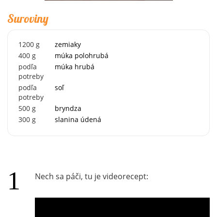
Suroviny
1200
g
zemiaky
400
g
múka polohrubá
podľa
múka hrubá
potreby
podľa
soľ
potreby
500
g
bryndza
300
g
slanina údená
Nech sa páči, tu je videorecept: