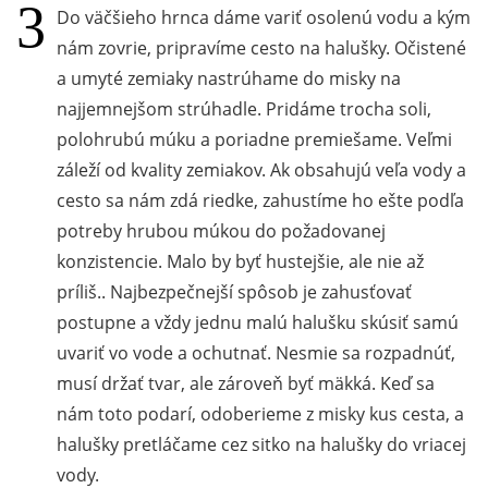
Do väčšieho hrnca dáme variť osolenú vodu a kým
nám zovrie, pripravíme cesto na halušky. Očistené
a umyté zemiaky nastrúhame do misky na
najjemnejšom strúhadle. Pridáme trocha soli,
polohrubú múku a poriadne premiešame. Veľmi
záleží od kvality zemiakov. Ak obsahujú veľa vody a
cesto sa nám zdá riedke, zahustíme ho ešte podľa
potreby hrubou múkou do požadovanej
konzistencie. Malo by byť hustejšie, ale nie až
príliš.. Najbezpečnejší spôsob je zahusťovať
postupne a vždy jednu malú halušku skúsiť samú
uvariť vo vode a ochutnať. Nesmie sa rozpadnúť,
musí držať tvar, ale zároveň byť mäkká. Keď sa
nám toto podarí, odoberieme z misky kus cesta, a
halušky pretláčame cez sitko na halušky do vriacej
vody.