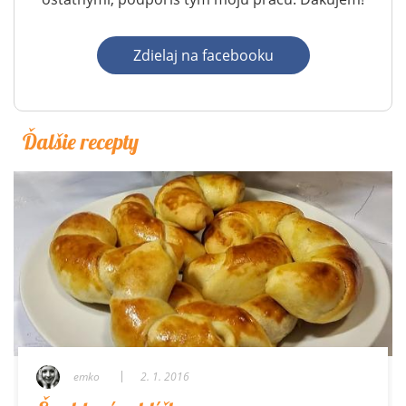
Zdielaj na facebooku
Ďalšie recepty
emko
emko
emko
emko
emko
emko
emko
emko
2. 1. 2016
22. 2. 2015
12. 7. 2026
9. 3. 2017
26. 6. 2020
28. 7. 2015
12. 5. 2013
26. 7. 2026