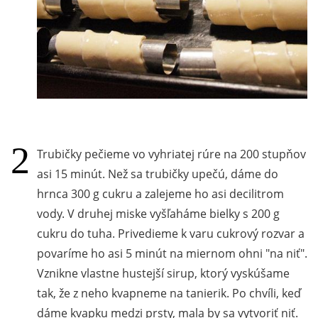
Trubičky pečieme vo vyhriatej rúre na 200 stupňov
asi 15 minút. Než sa trubičky upečú, dáme do
hrnca 300 g cukru a zalejeme ho asi decilitrom
vody. V druhej miske vyšľaháme bielky s 200 g
cukru do tuha. Privedieme k varu cukrový rozvar a
povaríme ho asi 5 minút na miernom ohni "na niť".
Vznikne vlastne hustejší sirup, ktorý vyskúšame
tak, že z neho kvapneme na tanierik. Po chvíli, keď
dáme kvapku medzi prsty, mala by sa vytvoriť niť.