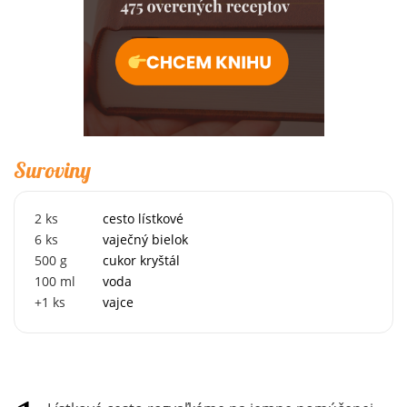
Suroviny
2
ks
cesto lístkové
6
ks
vaječný bielok
500
g
cukor kryštál
100
ml
voda
+1
ks
vajce