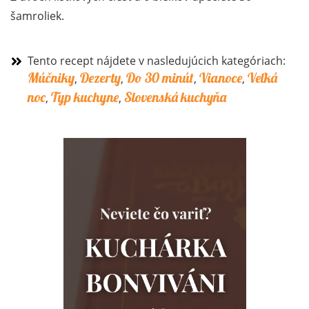
šamroliek.
Tento recept nájdete v nasledujúcich kategóriach:
Múčniky
Dezerty
Do 30 minút
Vianoce
Veľká
,
,
,
,
noc
Typ kuchyne
Slovenská kuchyňa
,
,