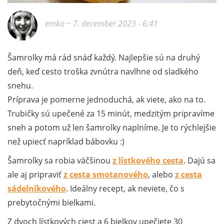
emko
~ 7. december 2023 - 6:41
Šamrolky má rád snáď každý. Najlepšie sú na druhý
deň, keď cesto troška zvnútra navlhne od sladkého
snehu.
Príprava je pomerne jednoduchá, ak viete, ako na to.
Trubičky sú upečené za 15 minút, medzitým pripravíme
sneh a potom už len šamrolky naplníme. Je to rýchlejšie
než upiecť napríklad bábovku :)
Šamrolky sa robia väčšinou
z lístkového cesta
. Dajú sa
ale aj pripraviť
z cesta smotanového
, alebo
z cesta
sádelníkového
. Ideálny recept, ak neviete, čo s
prebytočnými bielkami.
Z dvoch lístkových ciest a 6 bielkov upečiete 30