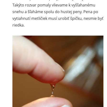
Takýto rozvar pomaly vlievame k vyšľahanému
snehu a šľaháme spolu do hustej peny. Pena po
vytiahnutí metličiek musí urobiť špičku, nesmie byť
riedka.